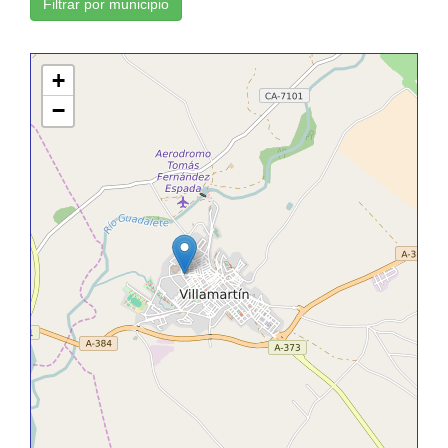
Filtrar por municipio
+
−