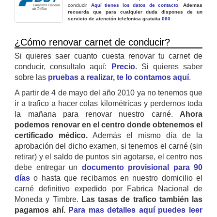
conducir.
Aquí tienes los datos de contacto
.
Ademas
recuerda que para cualquier duda dispones de un
servicio de atención telefonica gratuita
060
.
¿Cómo renovar carnet de conducir?
Si quieres saer cuanto cuesta renovar tu carnet de
conducir, consultalo aquí:
Precio
. Si quieres saber
sobre las
pruebas a realizar, te lo contamos aquí
.
A partir de 4 de mayo del año 2010 ya no tenemos que
ir a trafico a hacer colas kilométricas y perdernos toda
la mañana para renovar nuestro carné.
Ahora
podemos renovar en el centro donde obtenemos el
certificado médico.
Además el mismo día de la
aprobación del dicho examen, si tenemos el carné (sin
retirar) y el saldo de puntos sin agotarse, el centro nos
debe entregar un
documento provisional para 90
días
o hasta que recibamos en nuestro domicilio el
carné definitivo expedido por Fabrica Nacional de
Moneda y Timbre.
Las tasas de trafico también las
pagamos ahí.
Para mas detalles aquí puedes leer