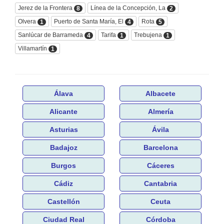
Jerez de la Frontera
Línea de la Concepción, La
8
2
Olvera
Puerto de Santa María, El
Rota
1
4
5
Sanlúcar de Barrameda
Tarifa
Trebujena
4
1
1
Villamartín
1
Álava
Albacete
Alicante
Almería
Asturias
Ávila
Badajoz
Barcelona
Burgos
Cáceres
Cádiz
Cantabria
Castellón
Ceuta
Ciudad Real
Córdoba