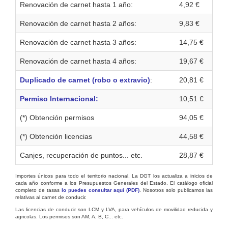
Renovación de carnet hasta 1 año:
4,92 €
Renovación de carnet hasta 2 años:
9,83 €
Renovación de carnet hasta 3 años:
14,75 €
Renovación de carnet hasta 4 años:
19,67 €
Duplicado de carnet (robo o extravio)
:
20,81 €
Permiso Internacional:
10,51 €
(*) Obtención permisos
94,05 €
(*) Obtención licencias
44,58 €
Canjes, recuperación de puntos... etc.
28,87 €
Importes únicos para todo el territorio nacional. La DGT los actualiza a inicios de
cada año conforme a los Presupuestos Generales del Estado. El catálogo oficial
completo de tasas
lo puedes consultar aquí (PDF)
. Nosotros solo publicamos las
relativas al carnet de conducir.
Las licencias de conducir son LCM y LVA, para vehículos de movilidad reducida y
agricolas. Los permisos son AM, A, B, C... etc.