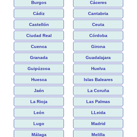
Burgos
Cáceres
Cádiz
Cantabria
Castellón
Ceuta
Ciudad Real
Córdoba
Cuenca
Girona
Granada
Guadalajara
Guipúzcoa
Huelva
Huesca
Islas Baleares
Jaén
La Coruña
La Rioja
Las Palmas
León
LLeida
Lugo
Madrid
Málaga
Melilla