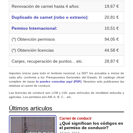
Renovación de carnet hasta 4 años:
19,67 €
Duplicado de carnet (robo o extravio)
:
20,81 €
Permiso Internacional:
10,51 €
(*) Obtención permisos
94,05 €
(*) Obtención licencias
44,58 €
Canjes, recuperación de puntos... etc.
28,87 €
Importes únicos para todo el territorio nacional. La DGT los actualiza a inicios de
cada año conforme a los Presupuestos Generales del Estado. El catálogo oficial
completo de tasas
lo puedes consultar aquí (PDF)
. Nosotros solo publicamos las
relativas al carnet de conducir.
Las licencias de conducir son LCM y LVA, para vehículos de movilidad reducida y
agricolas. Los permisos son AM, A, B, C... etc.
Últimos articulos
Carnet de conducir
¿Qué significan los códigos en
el permiso de conducir?