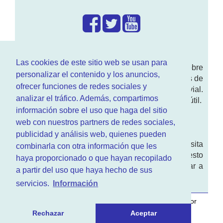
¿Que hacemos?
Las cookies de este sitio web se usan para
En
www.RenovarCarnet.com
Te contamos sobre
personalizar el contenido y los anuncios,
la
renovación del permiso
de conducir, noticias de
ofrecer funciones de redes sociales y
actualidad motor y sobre todo seguridad vial.
analizar el tráfico. Además, compartimos
Ademas tenemos todo tipo de información DGT útil.
información sobre el uso que haga del sitio
¿Quienes somos?
web con nuestros partners de redes sociales,
publicidad y análisis web, quienes pueden
Quieres saber quien mantiene la pagina, visita
combinarla con otra información que les
nuestra
sección de contacto
. Aquí tienes nuesto
haya proporcionado o que hayan recopilado
aviso legal
. Basicamente no queremos engañar a
a partir del uso que haya hecho de sus
nadie.
servicios.
Información
Este sitio web es desarrollado y mantenido con
por
www.azr.es
.
Rechazar
Aceptar