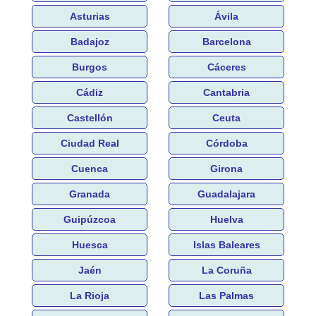
Asturias
Ávila
Badajoz
Barcelona
Burgos
Cáceres
Cádiz
Cantabria
Castellón
Ceuta
Ciudad Real
Córdoba
Cuenca
Girona
Granada
Guadalajara
Guipúzcoa
Huelva
Huesca
Islas Baleares
Jaén
La Coruña
La Rioja
Las Palmas