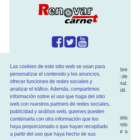
¿Que hacemos?
Las cookies de este sitio web se usan para
En
www.RenovarCarnet.com
Te contamos sobre
personalizar el contenido y los anuncios,
la
renovación del permiso
de conducir, noticias de
ofrecer funciones de redes sociales y
actualidad motor y sobre todo seguridad vial.
analizar el tráfico. Además, compartimos
Ademas tenemos todo tipo de información DGT útil.
información sobre el uso que haga del sitio
¿Quienes somos?
web con nuestros partners de redes sociales,
publicidad y análisis web, quienes pueden
Quieres saber quien mantiene la pagina, visita
combinarla con otra información que les
nuestra
sección de contacto
. Aquí tienes nuesto
haya proporcionado o que hayan recopilado
aviso legal
. Basicamente no queremos engañar a
a partir del uso que haya hecho de sus
nadie.