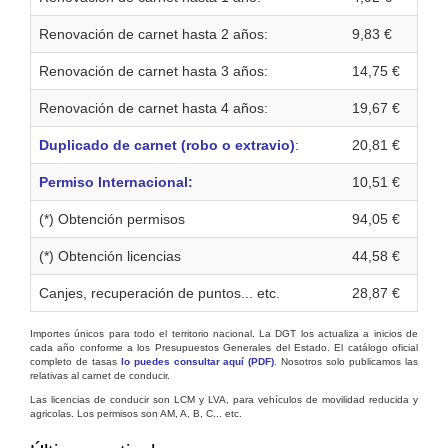
Renovación de carnet hasta 2 años:
9,83 €
Renovación de carnet hasta 3 años:
14,75 €
Renovación de carnet hasta 4 años:
19,67 €
Duplicado de carnet (robo o extravio)
:
20,81 €
Permiso Internacional:
10,51 €
(*) Obtención permisos
94,05 €
(*) Obtención licencias
44,58 €
Canjes, recuperación de puntos... etc.
28,87 €
Importes únicos para todo el territorio nacional. La DGT los actualiza a inicios de
cada año conforme a los Presupuestos Generales del Estado. El catálogo oficial
completo de tasas
lo puedes consultar aquí (PDF)
. Nosotros solo publicamos las
relativas al carnet de conducir.
Las licencias de conducir son LCM y LVA, para vehículos de movilidad reducida y
agricolas. Los permisos son AM, A, B, C... etc.