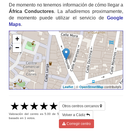
De momento no tenemos información de cómo llegar a
África Conductores
. La añadiremos proximamente,
de momento puede utilizar el servicio de
Google
Maps
.
+
−
| ©
contributors
Leaflet
OpenStreetMap
Otros centros cercanos
Valoración del centro es
5.00
de
5
Volver a Cádiz
basado en
1
votos.
Corregir centro