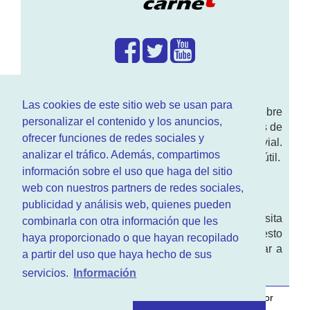
¿Que hacemos?
Las cookies de este sitio web se usan para
En
www.RenovarCarnet.com
Te contamos sobre
personalizar el contenido y los anuncios,
la
renovación del permiso
de conducir, noticias de
ofrecer funciones de redes sociales y
actualidad motor y sobre todo seguridad vial.
analizar el tráfico. Además, compartimos
Ademas tenemos todo tipo de información DGT útil.
información sobre el uso que haga del sitio
¿Quienes somos?
web con nuestros partners de redes sociales,
publicidad y análisis web, quienes pueden
Quieres saber quien mantiene la pagina, visita
combinarla con otra información que les
nuestra
sección de contacto
. Aquí tienes nuesto
haya proporcionado o que hayan recopilado
aviso legal
. Basicamente no queremos engañar a
a partir del uso que haya hecho de sus
nadie.
servicios.
Información
Este sitio web es desarrollado y mantenido con
por