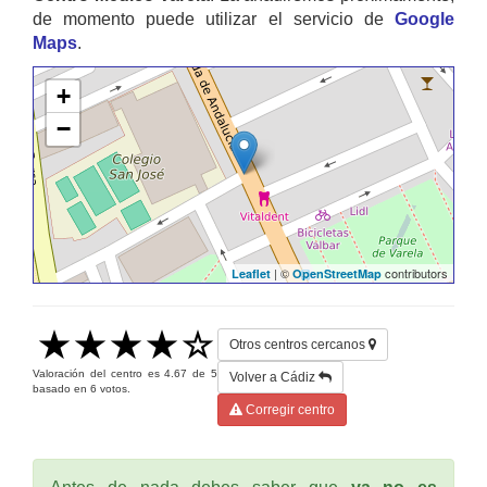
de momento puede utilizar el servicio de
Google
Maps
.
+
−
| ©
contributors
Leaflet
OpenStreetMap
Otros centros cercanos
Valoración del centro es
4.67
de
5
Volver a Cádiz
basado en
6
votos.
Corregir centro