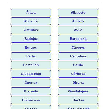
Álava
Albacete
Alicante
Almería
Asturias
Ávila
Badajoz
Barcelona
Burgos
Cáceres
Cádiz
Cantabria
Castellón
Ceuta
Ciudad Real
Córdoba
Cuenca
Girona
Granada
Guadalajara
Guipúzcoa
Huelva
Huesca
Islas Baleares