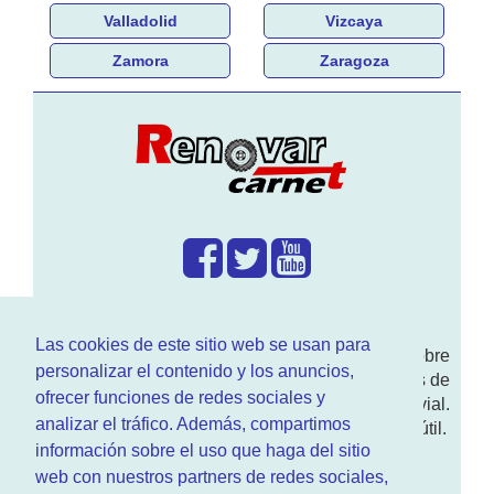
Valladolid
Vizcaya
Zamora
Zaragoza
¿Que hacemos?
Las cookies de este sitio web se usan para
En
www.RenovarCarnet.com
Te contamos sobre
personalizar el contenido y los anuncios,
la
renovación del permiso
de conducir, noticias de
ofrecer funciones de redes sociales y
actualidad motor y sobre todo seguridad vial.
analizar el tráfico. Además, compartimos
Ademas tenemos todo tipo de información DGT útil.
información sobre el uso que haga del sitio
¿Quienes somos?
web con nuestros partners de redes sociales,