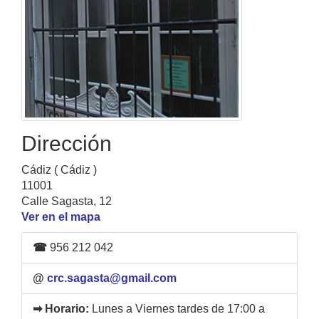
Dirección
Cádiz ( Cádiz )
11001
Calle Sagasta, 12
Ver en el mapa
☎
956 212 042
@
crc.sagasta@gmail.com
➡ Horario:
Lunes a Viernes tardes de 17:00 a