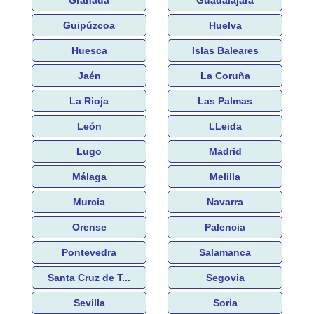
Granada
Guadalajara
Guipúzcoa
Huelva
Huesca
Islas Baleares
Jaén
La Coruña
La Rioja
Las Palmas
León
LLeida
Lugo
Madrid
Málaga
Melilla
Murcia
Navarra
Orense
Palencia
Pontevedra
Salamanca
Santa Cruz de T...
Segovia
Sevilla
Soria