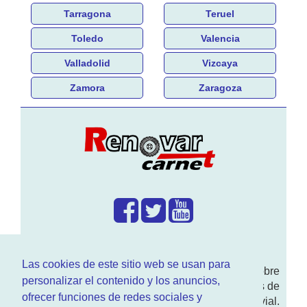
Tarragona
Teruel
Toledo
Valencia
Valladolid
Vizcaya
Zamora
Zaragoza
¿Que hacemos?
Las cookies de este sitio web se usan para
En
www.RenovarCarnet.com
Te contamos sobre
personalizar el contenido y los anuncios,
la
renovación del permiso
de conducir, noticias de
ofrecer funciones de redes sociales y
actualidad motor y sobre todo seguridad vial.