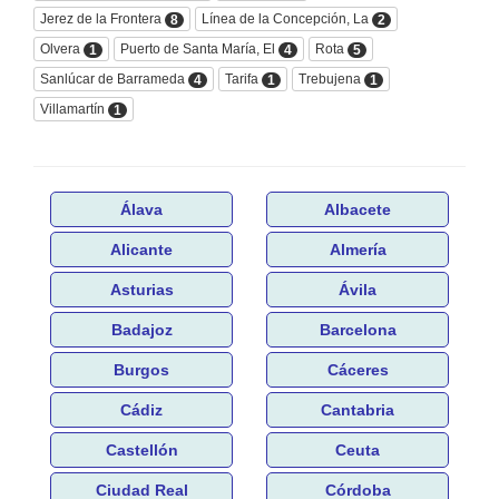
Jerez de la Frontera
Línea de la Concepción, La
8
2
Olvera
Puerto de Santa María, El
Rota
1
4
5
Sanlúcar de Barrameda
Tarifa
Trebujena
4
1
1
Villamartín
1
Álava
Albacete
Alicante
Almería
Asturias
Ávila
Badajoz
Barcelona
Burgos
Cáceres
Cádiz
Cantabria
Castellón
Ceuta
Ciudad Real
Córdoba