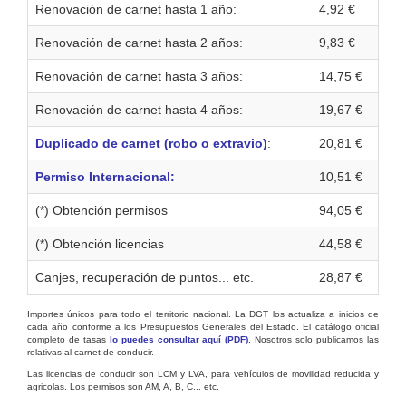
Renovación de carnet hasta 1 año:
4,92 €
Renovación de carnet hasta 2 años:
9,83 €
Renovación de carnet hasta 3 años:
14,75 €
Renovación de carnet hasta 4 años:
19,67 €
Duplicado de carnet (robo o extravio)
:
20,81 €
Permiso Internacional:
10,51 €
(*) Obtención permisos
94,05 €
(*) Obtención licencias
44,58 €
Canjes, recuperación de puntos... etc.
28,87 €
Importes únicos para todo el territorio nacional. La DGT los actualiza a inicios de
cada año conforme a los Presupuestos Generales del Estado. El catálogo oficial
completo de tasas
lo puedes consultar aquí (PDF)
. Nosotros solo publicamos las
relativas al carnet de conducir.
Las licencias de conducir son LCM y LVA, para vehículos de movilidad reducida y
agricolas. Los permisos son AM, A, B, C... etc.