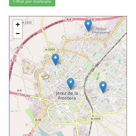
Filtrar por municipio
+
−