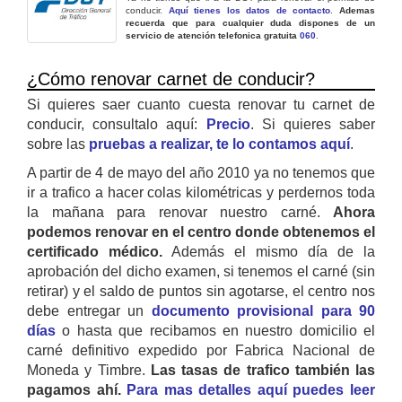
conducir.
Aquí tienes los datos de contacto
.
Ademas
recuerda que para cualquier duda dispones de un
servicio de atención telefonica gratuita
060
.
¿Cómo renovar carnet de conducir?
Si quieres saer cuanto cuesta renovar tu carnet de
conducir, consultalo aquí:
Precio
. Si quieres saber
sobre las
pruebas a realizar, te lo contamos aquí
.
A partir de 4 de mayo del año 2010 ya no tenemos que
ir a trafico a hacer colas kilométricas y perdernos toda
la mañana para renovar nuestro carné.
Ahora
podemos renovar en el centro donde obtenemos el
certificado médico.
Además el mismo día de la
aprobación del dicho examen, si tenemos el carné (sin
retirar) y el saldo de puntos sin agotarse, el centro nos
debe entregar un
documento provisional para 90
días
o hasta que recibamos en nuestro domicilio el
carné definitivo expedido por Fabrica Nacional de
Moneda y Timbre.
Las tasas de trafico también las
pagamos ahí.
Para mas detalles aquí puedes leer