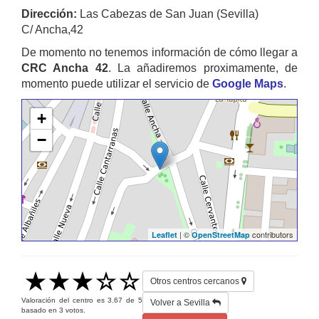
Dirección:
Las Cabezas de San Juan (Sevilla)
C/ Ancha,42
De momento no tenemos información de cómo llegar a
CRC Ancha 42
. La añadiremos proximamente, de
momento puede utilizar el servicio de
Google Maps
.
+
−
| ©
contributors
Leaflet
OpenStreetMap
Otros centros cercanos
Valoración del centro es
3.67
de
5
Volver a Sevilla
basado en
3
votos.