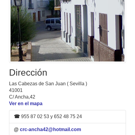
Dirección
Las Cabezas de San Juan ( Sevilla )
41001
C/ Ancha,42
Ver en el mapa
☎
955 87 02 53 y 652 48 75 24
@
crc-ancha42@hotmail.com