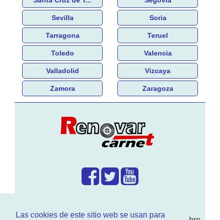
Sevilla
Soria
Tarragona
Teruel
Toledo
Valencia
Valladolid
Vizcaya
Zamora
Zaragoza
¿Que hacemos?
Las cookies de este sitio web se usan para
En
www.RenovarCarnet.com
Te contamos sobre