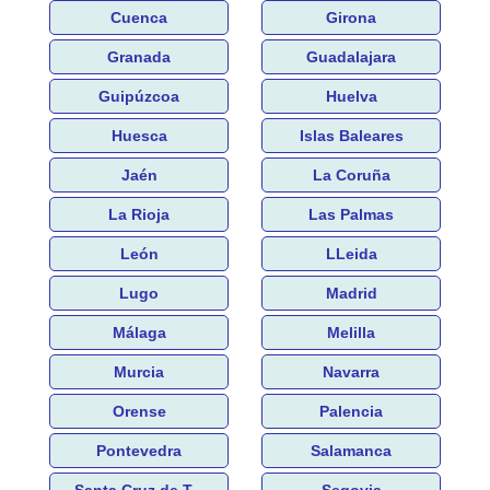
Cuenca
Girona
Granada
Guadalajara
Guipúzcoa
Huelva
Huesca
Islas Baleares
Jaén
La Coruña
La Rioja
Las Palmas
León
LLeida
Lugo
Madrid
Málaga
Melilla
Murcia
Navarra
Orense
Palencia
Pontevedra
Salamanca
Santa Cruz de T...
Segovia