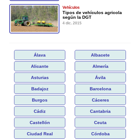
Vehículos
Tipos de vehículos agricola
según la DGT
4 dic. 2015
Álava
Albacete
Alicante
Almería
Asturias
Ávila
Badajoz
Barcelona
Burgos
Cáceres
Cádiz
Cantabria
Castellón
Ceuta
Ciudad Real
Córdoba