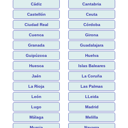
Cádiz
Cantabria
Castellón
Ceuta
Ciudad Real
Córdoba
Cuenca
Girona
Granada
Guadalajara
Guipúzcoa
Huelva
Huesca
Islas Baleares
Jaén
La Coruña
La Rioja
Las Palmas
León
LLeida
Lugo
Madrid
Málaga
Melilla
Murcia
Navarra