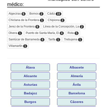
médico:
Algeciras
Bornos
Cádiz
6
2
10
Chiclana de la Frontera
Chipiona
1
2
Jerez de la Frontera
Línea de la Concepción, La
8
2
Olvera
Puerto de Santa María, El
Rota
1
4
5
Sanlúcar de Barrameda
Tarifa
Trebujena
4
1
1
Villamartín
1
Álava
Albacete
Alicante
Almería
Asturias
Ávila
Badajoz
Barcelona
Burgos
Cáceres