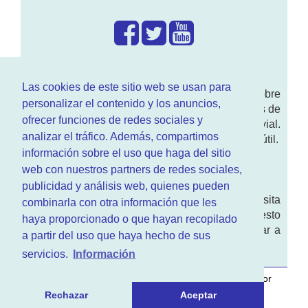
¿Que hacemos?
Las cookies de este sitio web se usan para
En
www.RenovarCarnet.com
Te contamos sobre
personalizar el contenido y los anuncios,
la
renovación del permiso
de conducir, noticias de
ofrecer funciones de redes sociales y
actualidad motor y sobre todo seguridad vial.
analizar el tráfico. Además, compartimos
Ademas tenemos todo tipo de información DGT útil.
información sobre el uso que haga del sitio
¿Quienes somos?
web con nuestros partners de redes sociales,
publicidad y análisis web, quienes pueden
Quieres saber quien mantiene la pagina, visita
combinarla con otra información que les
nuestra
sección de contacto
. Aquí tienes nuesto
haya proporcionado o que hayan recopilado
aviso legal
. Basicamente no queremos engañar a
a partir del uso que haya hecho de sus
nadie.
servicios.
Información
Este sitio web es desarrollado y mantenido con
por
www.azr.es
.
Rechazar
Aceptar