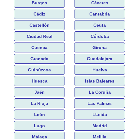
Burgos
Cáceres
Cádiz
Cantabria
Castellón
Ceuta
Ciudad Real
Córdoba
Cuenca
Girona
Granada
Guadalajara
Guipúzcoa
Huelva
Huesca
Islas Baleares
Jaén
La Coruña
La Rioja
Las Palmas
León
LLeida
Lugo
Madrid
Málaga
Melilla