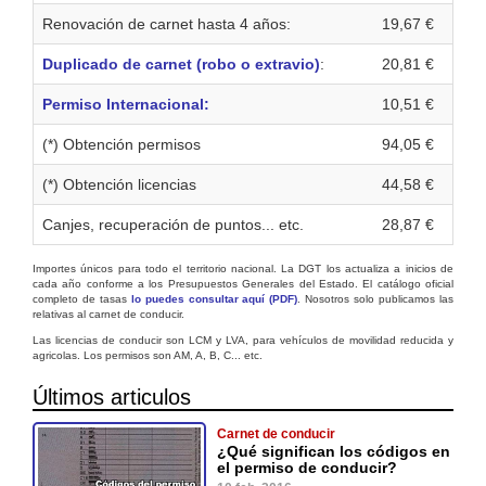
Renovación de carnet hasta 4 años:
19,67 €
Duplicado de carnet (robo o extravio)
:
20,81 €
Permiso Internacional:
10,51 €
(*) Obtención permisos
94,05 €
(*) Obtención licencias
44,58 €
Canjes, recuperación de puntos... etc.
28,87 €
Importes únicos para todo el territorio nacional. La DGT los actualiza a inicios de
cada año conforme a los Presupuestos Generales del Estado. El catálogo oficial
completo de tasas
lo puedes consultar aquí (PDF)
. Nosotros solo publicamos las
relativas al carnet de conducir.
Las licencias de conducir son LCM y LVA, para vehículos de movilidad reducida y
agricolas. Los permisos son AM, A, B, C... etc.
Últimos articulos
Carnet de conducir
¿Qué significan los códigos en
el permiso de conducir?