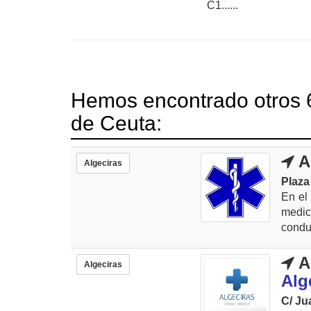
C1......
Hemos encontrado otros 6
de Ceuta:
A
Algeciras
Plaza
En el
medic
conduc
A
Algeciras
Alg
C/ Ju