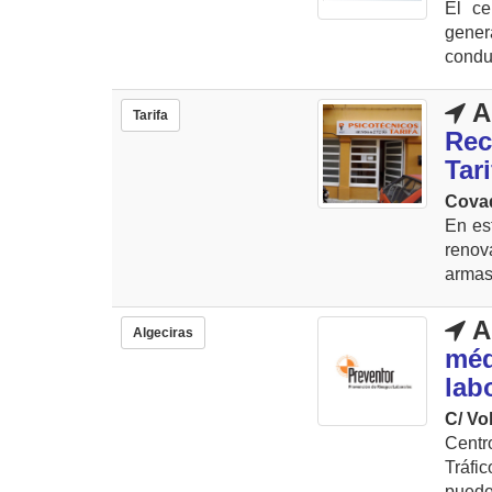
El ce
gener
condu
A
Tarifa
Rec
Tari
Cova
En es
renov
armas,
A
Algeciras
méd
lab
C/ Vol
Centr
Tráfi
puedes