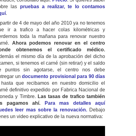
obre las
pruebas a realizar, te lo contamos
quí
.
 partir de 4 de mayo del año 2010 ya no tenemos
ue ir a trafico a hacer colas kilométricas y
erdernos toda la mañana para renovar nuestro
arné.
Ahora podemos renovar en el centro
onde obtenemos el certificado médico.
demás el mismo día de la aprobación del dicho
amen, si tenemos el carné (sin retirar) y el saldo
e puntos sin agotarse, el centro nos debe
ntregar un
documento provisional para 90 días
 hasta que recibamos en nuestro domicilio el
arné definitivo expedido por Fabrica Nacional de
oneda y Timbre.
Las tasas de trafico también
as pagamos ahí.
Para mas detalles aquí
uedes leer mas sobre la renovación.
Debajo
ienes un video explicativo de la nueva normativa: