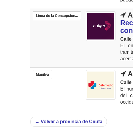
A
Línea de la Concepción...
Rec
con
Calle
El en
tramit
acerca
A
Manilva
Calle
El nu
del c
occide
←
Volver a provincia de Ceuta