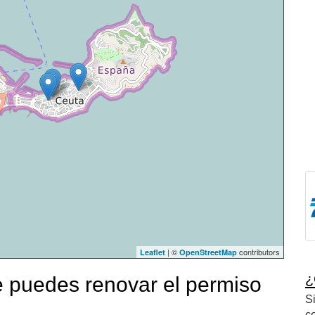
| ©
contributors
Leaflet
OpenStreetMap
¿
 puedes renovar el permiso
S
c