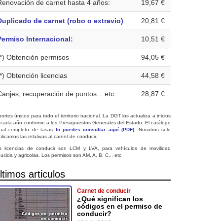
Renovación de carnet hasta 4 años:
19,67 €
Duplicado de carnet (robo o extravio)
:
20,81 €
Permiso Internacional:
10,51 €
(*) Obtención permisos
94,05 €
(*) Obtención licencias
44,58 €
Canjes, recuperación de puntos... etc.
28,87 €
ortes únicos para todo el territorio nacional. La DGT los actualiza a inicios
 cada año conforme a los Presupuestos Generales del Estado. El catálogo
icial completo de tasas
lo puedes consultar aquí (PDF)
. Nosotros solo
licamos las relativas al carnet de conducir.
s licencias de conducir son LCM y LVA, para vehículos de movilidad
ucida y agricolas. Los permisos son AM, A, B, C... etc.
ltimos articulos
Carnet de conducir
¿Qué significan los
códigos en el permiso de
conducir?