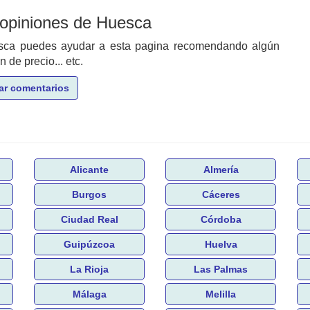
 opiniones de Huesca
esca puedes ayudar a esta pagina recomendando algún
de precio... etc.
ar comentarios
Alicante
Almería
Burgos
Cáceres
Ciudad Real
Córdoba
Guipúzcoa
Huelva
La Rioja
Las Palmas
Málaga
Melilla