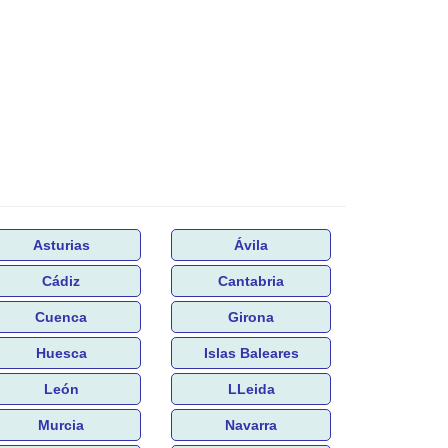
Asturias
Ávila
Cádiz
Cantabria
Cuenca
Girona
Huesca
Islas Baleares
León
LLeida
Murcia
Navarra