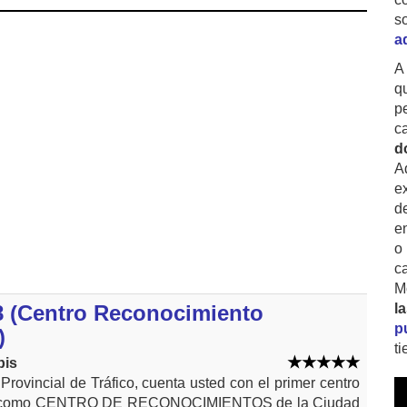
s
a
A
q
p
c
d
A
ex
d
e
o
c
M
8 (Centro Reconocimiento
l
p
)
t
bis
Provincial de Tráfico, cuenta usted con el primer centro
ado como CENTRO DE RECONOCIMIENTOS de la Ciudad