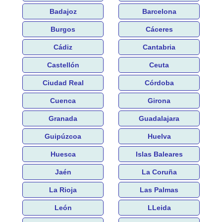
Badajoz
Barcelona
Burgos
Cáceres
Cádiz
Cantabria
Castellón
Ceuta
Ciudad Real
Córdoba
Cuenca
Girona
Granada
Guadalajara
Guipúzcoa
Huelva
Huesca
Islas Baleares
Jaén
La Coruña
La Rioja
Las Palmas
León
LLeida