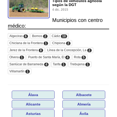
Tipos de vehículos agricola
según la DGT
4 dic. 2015
Municipios con centro
médico:
Algeciras
Bornos
Cádiz
6
2
10
Chiclana de la Frontera
Chipiona
1
2
Jerez de la Frontera
Línea de la Concepción, La
8
2
Olvera
Puerto de Santa María, El
Rota
1
4
5
Sanlúcar de Barrameda
Tarifa
Trebujena
4
1
1
Villamartín
1
Álava
Albacete
Alicante
Almería
Asturias
Ávila