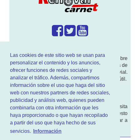
¿Que hacemos?
Las cookies de este sitio web se usan para
En
www.RenovarCarnet.com
Te contamos sobre
personalizar el contenido y los anuncios,
la
renovación del permiso
de conducir, noticias de
ofrecer funciones de redes sociales y
actualidad motor y sobre todo seguridad vial.
analizar el tráfico. Además, compartimos
Ademas tenemos todo tipo de información DGT útil.
información sobre el uso que haga del sitio
¿Quienes somos?
web con nuestros partners de redes sociales,
publicidad y análisis web, quienes pueden
Quieres saber quien mantiene la pagina, visita
combinarla con otra información que les
nuestra
sección de contacto
. Aquí tienes nuesto
haya proporcionado o que hayan recopilado
aviso legal
. Basicamente no queremos engañar a
a partir del uso que haya hecho de sus
nadie.
servicios.
Información