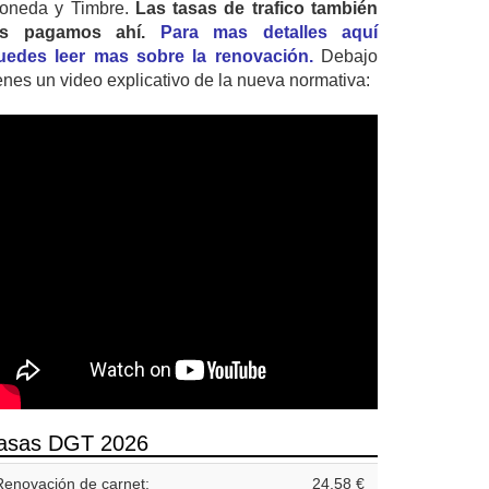
oneda y Timbre.
Las tasas de trafico también
as pagamos ahí.
Para mas detalles aquí
uedes leer mas sobre la renovación.
Debajo
ienes un video explicativo de la nueva normativa:
asas DGT 2026
Renovación de carnet:
24,58 €