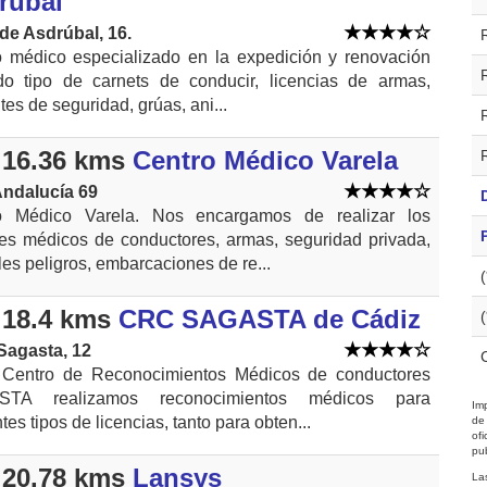
rubal
de Asdrúbal, 16.
o médico especializado en la expedición y renovación
do tipo de carnets de conducir, licencias de armas,
ntes de seguridad, grúas, ani...
16.36 kms
Centro Médico Varela
Andalucía 69
o Médico Varela. Nos encargamos de realizar los
es médicos de conductores, armas, seguridad privada,
es peligros, embarcaciones de re...
18.4 kms
CRC SAGASTA de Cádiz
Sagasta, 12
 Centro de Reconocimientos Médicos de conductores
STA realizamos reconocimientos médicos para
Imp
ntes tipos de licencias, tanto para obten...
de
of
pub
20.78 kms
Lansys
La