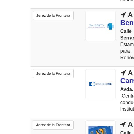
A 
Jerez de la Frontera
Ben
Calle
Serra
Estamo
para 
Renova
A 
Jerez de la Frontera
Car
Avda.
¡Cent
condu
Instit
A 
Jerez de la Frontera
Call