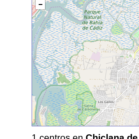
−
1 centros en
Chiclana de