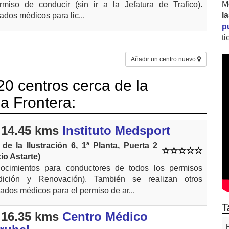
M
rmiso de conducir (sin ir a la Jefatura de Trafico).
l
cados médicos para lic...
p
t
Añadir un centro nuevo
0 centros cerca de la
la Frontera:
14.45 kms
Instituto Medsport
 de la Ilustración 6, 1ª Planta, Puerta 2
cio Astarte)
ocimientos para conductores de todos los permisos
dición y Renovación). También se realizan otros
icados médicos para el permiso de ar...
T
16.35 kms
Centro Médico