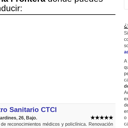
ducir:
¿
S
c
s
a
A
q
p
c
d
A
ex
d
ro Sanitario CTCI
e
o
ardines, 26, Bajo.
c
 de reconocimientos médicos y policlínica. Renovación