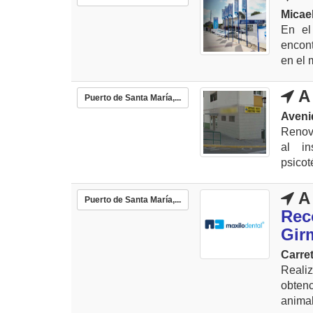
Micae
En el
encont
en el 
A 
Puerto de Santa María,...
Aveni
Renova
al in
psicot
A 
Puerto de Santa María,...
Rec
Gir
Carre
Reali
obten
animal