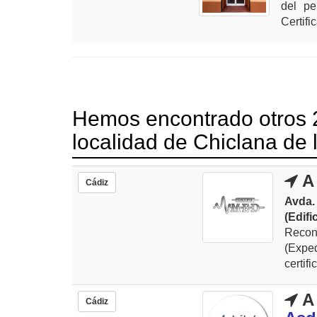
del pe
Certifi
Hemos encontrado otros 2
localidad de Chiclana de 
A 
Cádiz
Avda.
(Edifi
Recon
(Expe
certif
A 
Cádiz