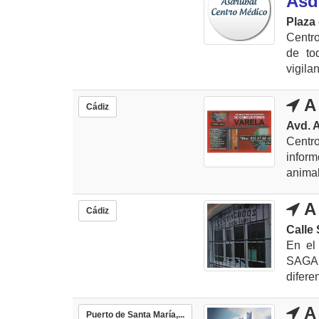
Asd
Plaza 
Centr
de to
vigila
A 
Cádiz
Avd. 
Centr
inform
animal
A 
Cádiz
Calle 
En el
SAGA
difere
A 
Puerto de Santa María,...