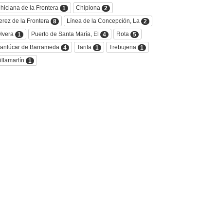
hiclana de la Frontera
Chipiona
1
2
erez de la Frontera
Línea de la Concepción, La
8
2
lvera
Puerto de Santa María, El
Rota
1
4
5
anlúcar de Barrameda
Tarifa
Trebujena
4
1
1
illamartín
1