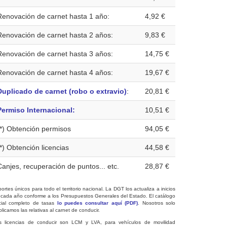
Renovación de carnet hasta 1 año:
4,92 €
Renovación de carnet hasta 2 años:
9,83 €
Renovación de carnet hasta 3 años:
14,75 €
Renovación de carnet hasta 4 años:
19,67 €
Duplicado de carnet (robo o extravio)
:
20,81 €
Permiso Internacional:
10,51 €
(*) Obtención permisos
94,05 €
(*) Obtención licencias
44,58 €
Canjes, recuperación de puntos... etc.
28,87 €
ortes únicos para todo el territorio nacional. La DGT los actualiza a inicios
 cada año conforme a los Presupuestos Generales del Estado. El catálogo
icial completo de tasas
lo puedes consultar aquí (PDF)
. Nosotros solo
licamos las relativas al carnet de conducir.
s licencias de conducir son LCM y LVA, para vehículos de movilidad