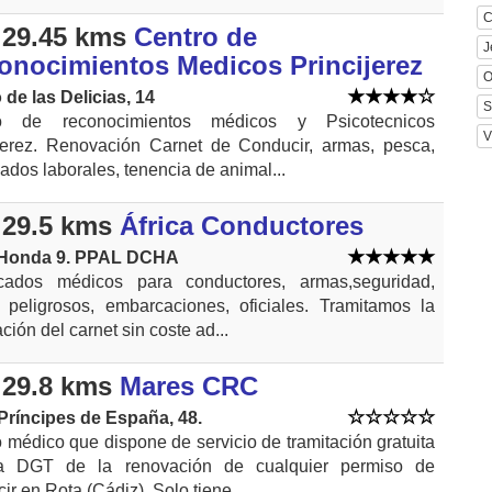
C
29.45 kms
Centro de
J
onocimientos Medicos Princijerez
O
de las Delicias, 14
S
o de reconocimientos médicos y Psicotecnicos
V
ijerez. Renovación Carnet de Conducir, armas, pesca,
icados laborales, tenencia de animal...
29.5 kms
África Conductores
 Honda 9. PPAL DCHA
ficados médicos para conductores, armas,seguridad,
 peligrosos, embarcaciones, oficiales. Tramitamos la
ción del carnet sin coste ad...
29.8 kms
Mares CRC
Príncipes de España, 48.
 médico que dispone de servicio de tramitación gratuita
a DGT de la renovación de cualquier permiso de
ir en Rota (Cádiz). Solo tiene...