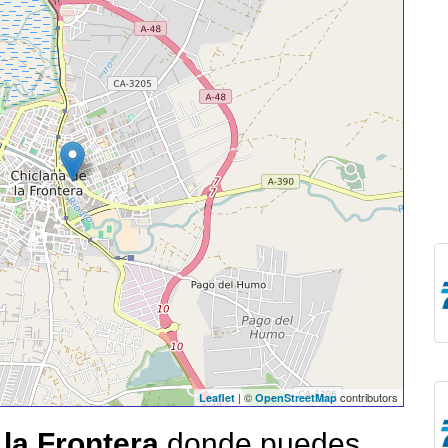
| ©
contributors
Leaflet
OpenStreetMap
 la Frontera
donde puedes