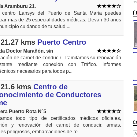
red
la Aramburu 21.
Ú
 centro Lansys del Puerto de Santa Maria puedes
rar mas de 25 especialidades médicas. Llevan 30 años
municipio cuidando de tu salud....
21.27 kms
Puerto Centro
da Doctor Marañón, s/n
ción de carnet de conducir. Tramitamos su renovación
stante mediante conexión con Tráfico. Informes
écnicos necesarios para todos p...
21.6 kms
Centro de
onocimiento de Conductores
me
tera Puerto Rota Nº5
zamos todo tipo de certificados médicos oficiales,
c
ción y renovación del carnet de conducir, armas,
es peligrosos, embarcaciones de re...
A