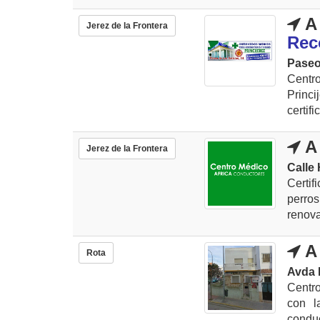
A 
Jerez de la Frontera
Rec
Paseo 
Centr
Princ
certif
A 
Jerez de la Frontera
Calle
Certi
perros
renova
A 
Rota
Avda 
Centro
con l
conduc