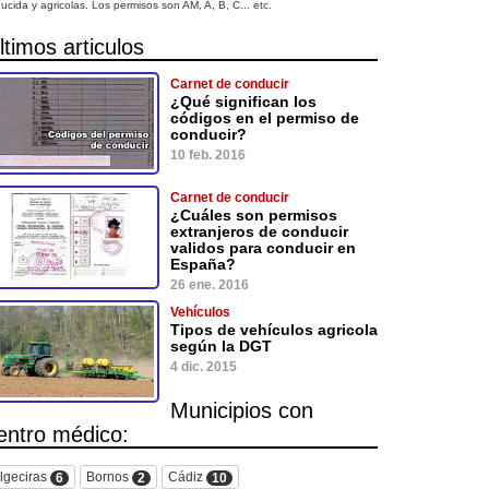
ucida y agricolas. Los permisos son AM, A, B, C... etc.
ltimos articulos
Carnet de conducir
¿Qué significan los
códigos en el permiso de
conducir?
10 feb. 2016
Carnet de conducir
¿Cuáles son permisos
extranjeros de conducir
validos para conducir en
España?
26 ene. 2016
Vehículos
Tipos de vehículos agricola
según la DGT
4 dic. 2015
Municipios con
entro médico:
lgeciras
Bornos
Cádiz
6
2
10