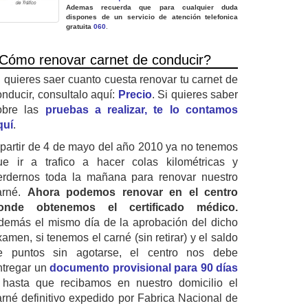
Ademas recuerda que para cualquier duda
dispones de un servicio de atención telefonica
gratuita
060
.
Cómo renovar carnet de conducir?
i quieres saer cuanto cuesta renovar tu carnet de
onducir, consultalo aquí:
Precio
. Si quieres saber
obre las
pruebas a realizar, te lo contamos
quí
.
 partir de 4 de mayo del año 2010 ya no tenemos
ue ir a trafico a hacer colas kilométricas y
erdernos toda la mañana para renovar nuestro
arné.
Ahora podemos renovar en el centro
onde obtenemos el certificado médico.
demás el mismo día de la aprobación del dicho
amen, si tenemos el carné (sin retirar) y el saldo
e puntos sin agotarse, el centro nos debe
ntregar un
documento provisional para 90 días
 hasta que recibamos en nuestro domicilio el
arné definitivo expedido por Fabrica Nacional de