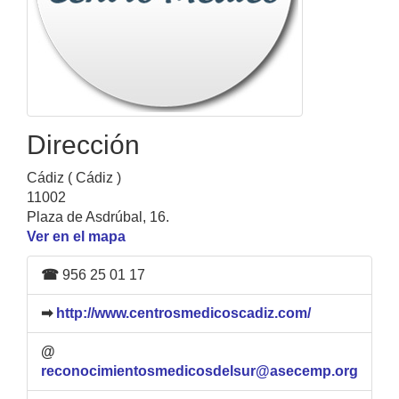
Dirección
Cádiz ( Cádiz )
11002
Plaza de Asdrúbal, 16.
Ver en el mapa
☎
956 25 01 17
➡
http://www.centrosmedicoscadiz.com/
@
reconocimientosmedicosdelsur@asecemp.org