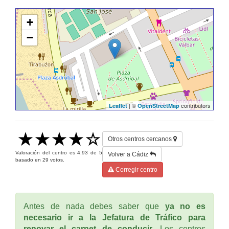
+
−
| ©
contributors
Leaflet
OpenStreetMap
Otros centros cercanos
Valoración del centro es
4.93
de
5
Volver a Cádiz
basado en
29
votos.
Corregir centro
Antes de nada debes saber que
ya no es
necesario ir a la Jefatura de Tráfico para
renovar el carnet de conducir
. Los centros