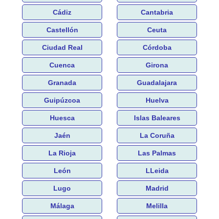
Cádiz
Cantabria
Castellón
Ceuta
Ciudad Real
Córdoba
Cuenca
Girona
Granada
Guadalajara
Guipúzcoa
Huelva
Huesca
Islas Baleares
Jaén
La Coruña
La Rioja
Las Palmas
León
LLeida
Lugo
Madrid
Málaga
Melilla