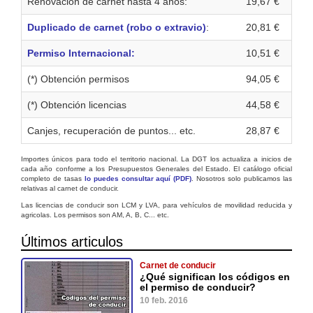
Renovación de carnet hasta 4 años:
19,67 €
Duplicado de carnet (robo o extravio)
:
20,81 €
Permiso Internacional:
10,51 €
(*) Obtención permisos
94,05 €
(*) Obtención licencias
44,58 €
Canjes, recuperación de puntos... etc.
28,87 €
Importes únicos para todo el territorio nacional. La DGT los actualiza a inicios de
cada año conforme a los Presupuestos Generales del Estado. El catálogo oficial
completo de tasas
lo puedes consultar aquí (PDF)
. Nosotros solo publicamos las
relativas al carnet de conducir.
Las licencias de conducir son LCM y LVA, para vehículos de movilidad reducida y
agricolas. Los permisos son AM, A, B, C... etc.
Últimos articulos
Carnet de conducir
¿Qué significan los códigos en
el permiso de conducir?
10 feb. 2016