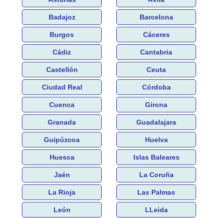
Badajoz
Barcelona
Burgos
Cáceres
Cádiz
Cantabria
Castellón
Ceuta
Ciudad Real
Córdoba
Cuenca
Girona
Granada
Guadalajara
Guipúzcoa
Huelva
Huesca
Islas Baleares
Jaén
La Coruña
La Rioja
Las Palmas
León
LLeida