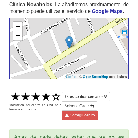
Clínica Novaholos
. La añadiremos proximamente, de
momento puede utilizar el servicio de
Google Maps
.
+
−
| ©
contributors
Leaflet
OpenStreetMap
Otros centros cercanos
Valoración del centro es
4.60
de
5
Volver a Cádiz
basado en
5
votos.
Corregir centro
Antes de nada debes saber que
ya no es