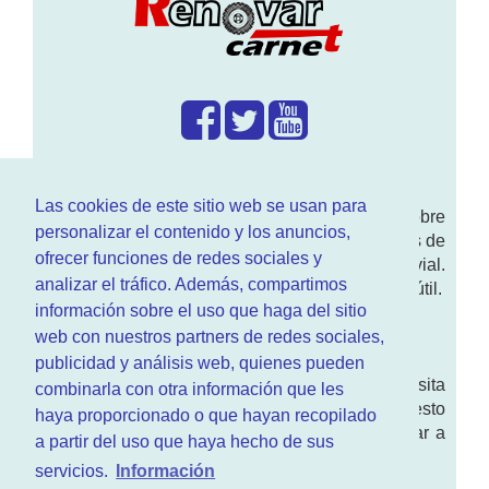
¿Que hacemos?
Las cookies de este sitio web se usan para
En
www.RenovarCarnet.com
Te contamos sobre
personalizar el contenido y los anuncios,
la
renovación del permiso
de conducir, noticias de
ofrecer funciones de redes sociales y
actualidad motor y sobre todo seguridad vial.
analizar el tráfico. Además, compartimos
Ademas tenemos todo tipo de información DGT útil.
información sobre el uso que haga del sitio
¿Quienes somos?
web con nuestros partners de redes sociales,
publicidad y análisis web, quienes pueden
Quieres saber quien mantiene la pagina, visita
combinarla con otra información que les
nuestra
sección de contacto
. Aquí tienes nuesto
haya proporcionado o que hayan recopilado
aviso legal
. Basicamente no queremos engañar a
a partir del uso que haya hecho de sus
nadie.
servicios.
Información