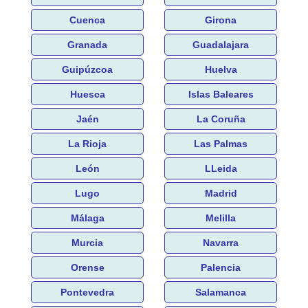
Cuenca
Girona
Granada
Guadalajara
Guipúzcoa
Huelva
Huesca
Islas Baleares
Jaén
La Coruña
La Rioja
Las Palmas
León
LLeida
Lugo
Madrid
Málaga
Melilla
Murcia
Navarra
Orense
Palencia
Pontevedra
Salamanca