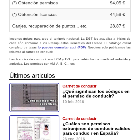
(*) Obtención permisos
94,05 €
(*) Obtención licencias
44,58 €
Canjes, recuperación de puntos... etc.
28,87 €
Importes únicos para todo el territorio nacional. La DGT los actualiza a inicios de
cada año conforme a los Presupuestos Generales del Estado. El catálogo oficial
completo de tasas
lo puedes consultar aquí (PDF)
. Nosotros solo publicamos las
relativas al carnet de conducir.
Las licencias de conducir son LCM y LVA, para vehículos de movilidad reducida y
agricolas. Los permisos son AM, A, B, C... etc.
Últimos articulos
Carnet de conducir
¿Qué significan los códigos en
el permiso de conducir?
10 feb. 2016
Carnet de conducir
¿Cuáles son permisos
extranjeros de conducir validos
para conducir en España?
26 ene. 2016