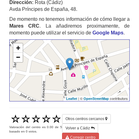
Dirección:
Rota (Cádiz)
Avda Príncipes de España, 48.
De momento no tenemos información de cómo llegar a
Mares CRC
. La añadiremos proximamente, de
momento puede utilizar el servicio de
Google Maps
.
+
−
| ©
contributors
Leaflet
OpenStreetMap
Otros centros cercanos
Valoración del centro es
0.00
de
5
Volver a Cádiz
basado en
0
votos.
Corregir centro