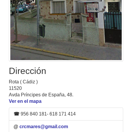
Dirección
Rota ( Cádiz )
11520
Avda Príncipes de España, 48.
Ver en el mapa
☎
956 840 181- 618 171 414
@
crcmares@gmail.com