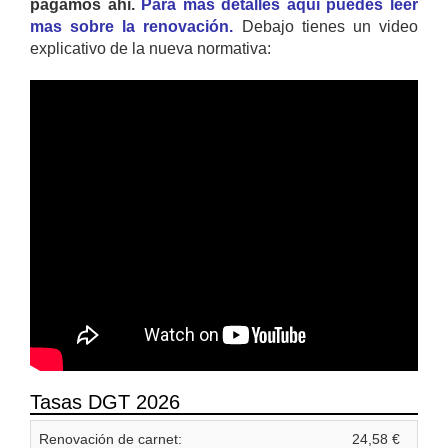
pagamos ahí.
Para mas detalles aquí puedes leer
mas sobre la renovación.
Debajo tienes un video
explicativo de la nueva normativa:
Tasas DGT 2026
Renovación de carnet:
24,58 €