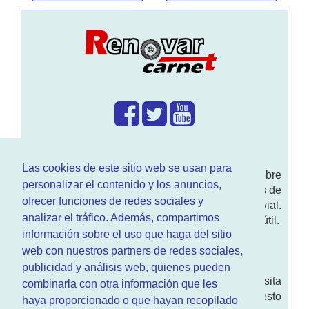
¿Que hacemos?
Las cookies de este sitio web se usan para
En
www.RenovarCarnet.com
Te contamos sobre
personalizar el contenido y los anuncios,
la
renovación del permiso
de conducir, noticias de
ofrecer funciones de redes sociales y
actualidad motor y sobre todo seguridad vial.
analizar el tráfico. Además, compartimos
Ademas tenemos todo tipo de información DGT útil.
información sobre el uso que haga del sitio
¿Quienes somos?
web con nuestros partners de redes sociales,
publicidad y análisis web, quienes pueden
Quieres saber quien mantiene la pagina, visita
combinarla con otra información que les
nuestra
sección de contacto
. Aquí tienes nuesto
haya proporcionado o que hayan recopilado