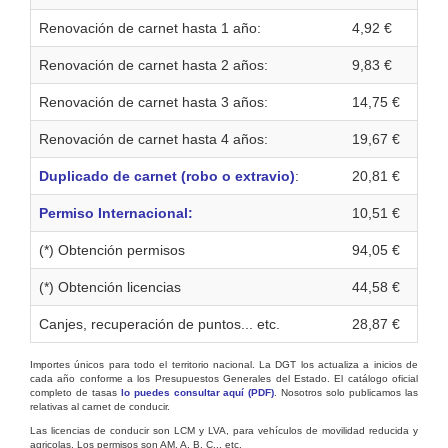
Renovación de carnet hasta 1 año:
4,92 €
Renovación de carnet hasta 2 años:
9,83 €
Renovación de carnet hasta 3 años:
14,75 €
Renovación de carnet hasta 4 años:
19,67 €
Duplicado de carnet (robo o extravio)
:
20,81 €
Permiso Internacional:
10,51 €
(*) Obtención permisos
94,05 €
(*) Obtención licencias
44,58 €
Canjes, recuperación de puntos... etc.
28,87 €
Importes únicos para todo el territorio nacional. La DGT los actualiza a inicios de
cada año conforme a los Presupuestos Generales del Estado. El catálogo oficial
completo de tasas
lo puedes consultar aquí (PDF)
. Nosotros solo publicamos las
relativas al carnet de conducir.
Las licencias de conducir son LCM y LVA, para vehículos de movilidad reducida y
agricolas. Los permisos son AM, A, B, C... etc.