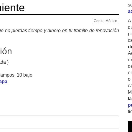
niente
s
a
A
Centro Médico
q
e no pierdas tiempo y dinero en tu tramite de renovación
p
c
d
ión
A
ex
ada )
d
e
Campos, 10 bajo
o
mapa
c
M
l
p
t