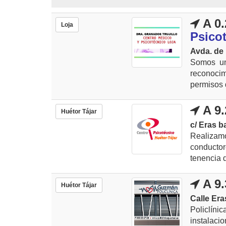
A 0.
Loja
Psico
Avda. de 
Somos un 
reconocim
permisos d
A 9.
Huétor Tájar
c/ Eras b
Realiza
conductor
tenencia d
A 9.
Huétor Tájar
Calle Era
Policlí
instalac