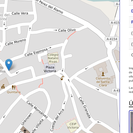
Imp
de
of
pub
La
red
Ú