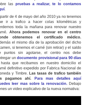
obre las
pruebas a realizar, te lo contamos
quí
.
 partir de 4 de mayo del año 2010 ya no tenemos
ue ir a trafico a hacer colas kilométricas y
erdernos toda la mañana para renovar nuestro
arné.
Ahora podemos renovar en el centro
onde obtenemos el certificado médico.
demás el mismo día de la aprobación del dicho
amen, si tenemos el carné (sin retirar) y el saldo
e puntos sin agotarse, el centro nos debe
ntregar un
documento provisional para 90 días
 hasta que recibamos en nuestro domicilio el
arné definitivo expedido por Fabrica Nacional de
oneda y Timbre.
Las tasas de trafico también
as pagamos ahí.
Para mas detalles aquí
uedes leer mas sobre la renovación.
Debajo
ienes un video explicativo de la nueva normativa: