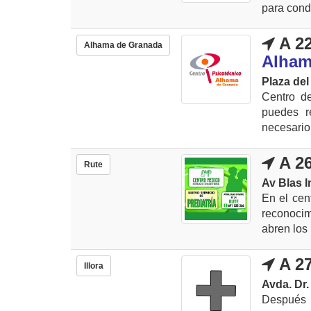
para cond
A 22
Alhama de Granada
Alham
Plaza de
Centro d
puedes r
necesario 
A 26
Rute
Av Blas I
En el cen
reconocim
abren los 
A 27
Illora
Avda. Dr.
Después 