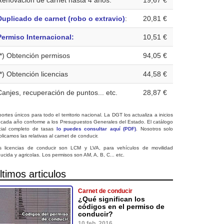
Renovación de carnet hasta 4 años:
19,67 €
Duplicado de carnet (robo o extravio)
:
20,81 €
Permiso Internacional:
10,51 €
(*) Obtención permisos
94,05 €
(*) Obtención licencias
44,58 €
Canjes, recuperación de puntos... etc.
28,87 €
ortes únicos para todo el territorio nacional. La DGT los actualiza a inicios
 cada año conforme a los Presupuestos Generales del Estado. El catálogo
icial completo de tasas
lo puedes consultar aquí (PDF)
. Nosotros solo
licamos las relativas al carnet de conducir.
s licencias de conducir son LCM y LVA, para vehículos de movilidad
ucida y agricolas. Los permisos son AM, A, B, C... etc.
ltimos articulos
Carnet de conducir
¿Qué significan los
códigos en el permiso de
conducir?
10 feb. 2016