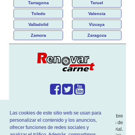
Tarragona
Teruel
Toledo
Valencia
Valladolid
Vizcaya
Zamora
Zaragoza
¿Que hacemos?
Las cookies de este sitio web se usan para
En
www.RenovarCarnet.com
Te contamos sobre
personalizar el contenido y los anuncios,
la
renovación del permiso
de conducir, noticias de
ofrecer funciones de redes sociales y
actualidad motor y sobre todo seguridad vial.
analizar el tráfico. Además, compartimos