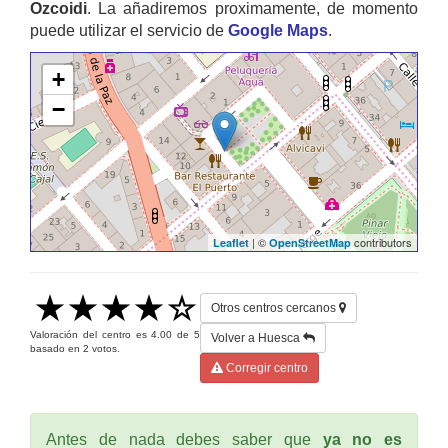
Ozcoidi
. La añadiremos proximamente, de momento
puede utilizar el servicio de
Google Maps
.
+
−
| ©
contributors
Leaflet
OpenStreetMap
Otros centros cercanos
Valoración del centro es
4.00
de
5
Volver a Huesca
basado en
2
votos.
Corregir centro
Antes de nada debes saber que
ya no es