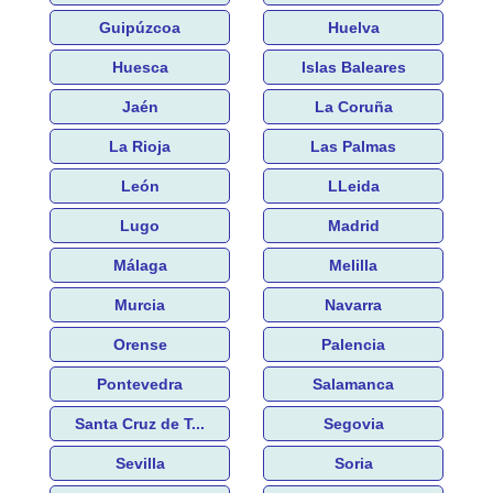
Guipúzcoa
Huelva
Huesca
Islas Baleares
Jaén
La Coruña
La Rioja
Las Palmas
León
LLeida
Lugo
Madrid
Málaga
Melilla
Murcia
Navarra
Orense
Palencia
Pontevedra
Salamanca
Santa Cruz de T...
Segovia
Sevilla
Soria