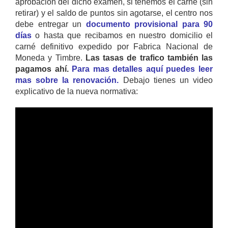
aprobación del dicho examen, si tenemos el carné (sin
retirar) y el saldo de puntos sin agotarse, el centro nos
debe entregar un
documento provisional para 90
días
o hasta que recibamos en nuestro domicilio el
carné definitivo expedido por Fabrica Nacional de
Moneda y Timbre.
Las tasas de trafico también las
pagamos ahí.
Para mas detalles aquí puedes leer
mas sobre la renovación.
Debajo tienes un video
explicativo de la nueva normativa: