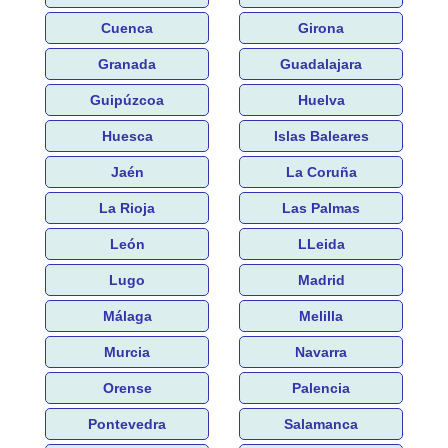
Cuenca
Girona
Granada
Guadalajara
Guipúzcoa
Huelva
Huesca
Islas Baleares
Jaén
La Coruña
La Rioja
Las Palmas
León
LLeida
Lugo
Madrid
Málaga
Melilla
Murcia
Navarra
Orense
Palencia
Pontevedra
Salamanca