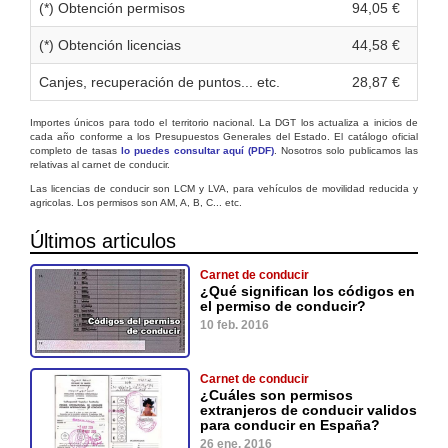
(*) Obtención permisos
94,05 €
(*) Obtención licencias
44,58 €
Canjes, recuperación de puntos... etc.
28,87 €
Importes únicos para todo el territorio nacional. La DGT los actualiza a inicios de
cada año conforme a los Presupuestos Generales del Estado. El catálogo oficial
completo de tasas
lo puedes consultar aquí (PDF)
. Nosotros solo publicamos las
relativas al carnet de conducir.
Las licencias de conducir son LCM y LVA, para vehículos de movilidad reducida y
agricolas. Los permisos son AM, A, B, C... etc.
Últimos articulos
Carnet de conducir
¿Qué significan los códigos en
el permiso de conducir?
10 feb. 2016
Carnet de conducir
¿Cuáles son permisos
extranjeros de conducir validos
para conducir en España?
26 ene. 2016