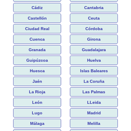
Cádiz
Cantabria
Castellón
Ceuta
Ciudad Real
Córdoba
Cuenca
Girona
Granada
Guadalajara
Guipúzcoa
Huelva
Huesca
Islas Baleares
Jaén
La Coruña
La Rioja
Las Palmas
León
LLeida
Lugo
Madrid
Málaga
Melilla