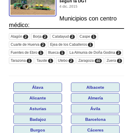
según la DGT
4 dic. 2015
Municipios con centro
médico:
Alagón
Borja
Calatayud
Caspe
2
2
2
1
Cuarte de Huerva
Ejea de los Caballeros
2
1
Fuentes de Ebro
Illueca
La Almunia de Doña Godina
1
1
2
Tarazona
Tauste
Utebo
Zaragoza
Zuera
1
1
2
40
3
Álava
Albacete
Alicante
Almería
Asturias
Ávila
Badajoz
Barcelona
Burgos
Cáceres