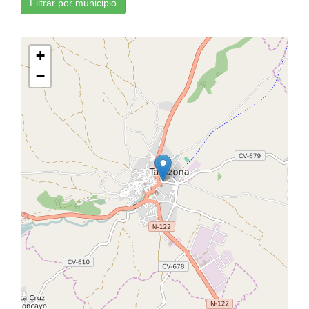
Filtrar por municipio
+
−