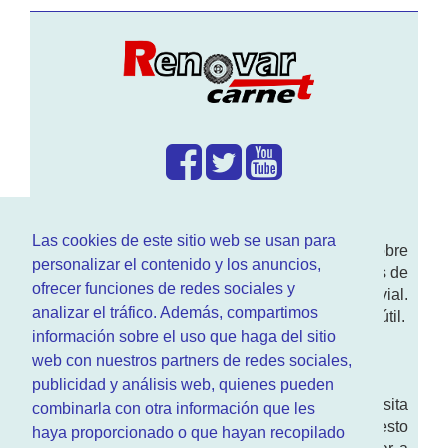
¿Que hacemos?
Las cookies de este sitio web se usan para
En
www.RenovarCarnet.com
Te contamos sobre
personalizar el contenido y los anuncios,
la
renovación del permiso
de conducir, noticias de
ofrecer funciones de redes sociales y
actualidad motor y sobre todo seguridad vial.
analizar el tráfico. Además, compartimos
Ademas tenemos todo tipo de información DGT útil.
información sobre el uso que haga del sitio
¿Quienes somos?
web con nuestros partners de redes sociales,
publicidad y análisis web, quienes pueden
Quieres saber quien mantiene la pagina, visita
combinarla con otra información que les
nuestra
sección de contacto
. Aquí tienes nuesto
haya proporcionado o que hayan recopilado