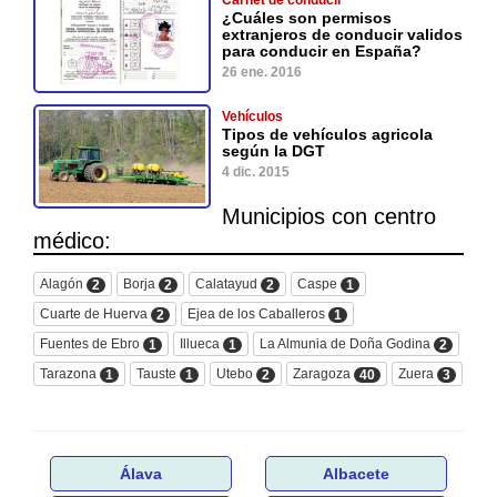
Carnet de conducir
¿Cuáles son permisos
extranjeros de conducir validos
para conducir en España?
26 ene. 2016
Vehículos
Tipos de vehículos agricola
según la DGT
4 dic. 2015
Municipios con centro
médico:
Alagón
Borja
Calatayud
Caspe
2
2
2
1
Cuarte de Huerva
Ejea de los Caballeros
2
1
Fuentes de Ebro
Illueca
La Almunia de Doña Godina
1
1
2
Tarazona
Tauste
Utebo
Zaragoza
Zuera
1
1
2
40
3
Álava
Albacete