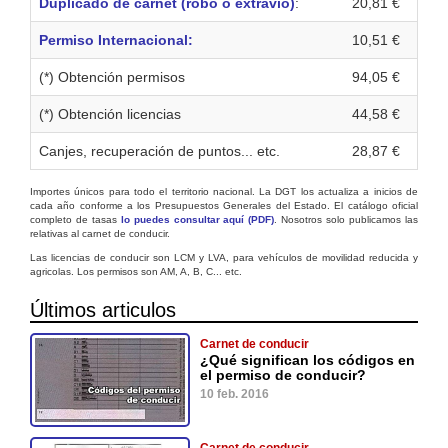
Duplicado de carnet (robo o extravio)
:
20,81 €
Permiso Internacional:
10,51 €
(*) Obtención permisos
94,05 €
(*) Obtención licencias
44,58 €
Canjes, recuperación de puntos... etc.
28,87 €
Importes únicos para todo el territorio nacional. La DGT los actualiza a inicios de
cada año conforme a los Presupuestos Generales del Estado. El catálogo oficial
completo de tasas
lo puedes consultar aquí (PDF)
. Nosotros solo publicamos las
relativas al carnet de conducir.
Las licencias de conducir son LCM y LVA, para vehículos de movilidad reducida y
agricolas. Los permisos son AM, A, B, C... etc.
Últimos articulos
Carnet de conducir
¿Qué significan los códigos en
el permiso de conducir?
10 feb. 2016