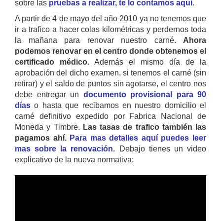
sobre las
pruebas a realizar, te lo contamos aquí
.
A partir de 4 de mayo del año 2010 ya no tenemos que
ir a trafico a hacer colas kilométricas y perdernos toda
la mañana para renovar nuestro carné.
Ahora
podemos renovar en el centro donde obtenemos el
certificado médico.
Además el mismo día de la
aprobación del dicho examen, si tenemos el carné (sin
retirar) y el saldo de puntos sin agotarse, el centro nos
debe entregar un
documento provisional para 90
días
o hasta que recibamos en nuestro domicilio el
carné definitivo expedido por Fabrica Nacional de
Moneda y Timbre.
Las tasas de trafico también las
pagamos ahí.
Para mas detalles aquí puedes leer
mas sobre la renovación.
Debajo tienes un video
explicativo de la nueva normativa: