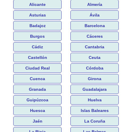
Alicante
Almería
Asturias
Ávila
Badajoz
Barcelona
Burgos
Cáceres
Cádiz
Cantabria
Castellón
Ceuta
Ciudad Real
Córdoba
Cuenca
Girona
Granada
Guadalajara
Guipúzcoa
Huelva
Huesca
Islas Baleares
Jaén
La Coruña
La Rioja
Las Palmas