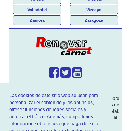
Valladolid
Vizcaya
Zamora
Zaragoza
¿Que hacemos?
Las cookies de este sitio web se usan para
En
www.RenovarCarnet.com
Te contamos sobre
personalizar el contenido y los anuncios,
la
renovación del permiso
de conducir, noticias de
ofrecer funciones de redes sociales y
actualidad motor y sobre todo seguridad vial.
analizar el tráfico. Además, compartimos
Ademas tenemos todo tipo de información DGT útil.
información sobre el uso que haga del sitio
¿Quienes somos?
web con nuestros partners de redes sociales,