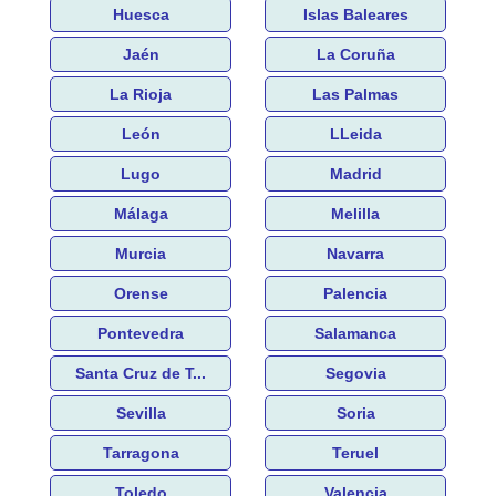
Huesca
Islas Baleares
Jaén
La Coruña
La Rioja
Las Palmas
León
LLeida
Lugo
Madrid
Málaga
Melilla
Murcia
Navarra
Orense
Palencia
Pontevedra
Salamanca
Santa Cruz de T...
Segovia
Sevilla
Soria
Tarragona
Teruel
Toledo
Valencia