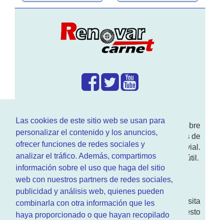
¿Que hacemos?
Las cookies de este sitio web se usan para
En
www.RenovarCarnet.com
Te contamos sobre
personalizar el contenido y los anuncios,
la
renovación del permiso
de conducir, noticias de
ofrecer funciones de redes sociales y
actualidad motor y sobre todo seguridad vial.
analizar el tráfico. Además, compartimos
Ademas tenemos todo tipo de información DGT útil.
información sobre el uso que haga del sitio
¿Quienes somos?
web con nuestros partners de redes sociales,
publicidad y análisis web, quienes pueden
Quieres saber quien mantiene la pagina, visita
combinarla con otra información que les
nuestra
sección de contacto
. Aquí tienes nuesto
haya proporcionado o que hayan recopilado