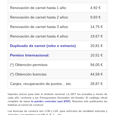
Renovación de carnet hasta 1 año:
4,92 €
Renovación de carnet hasta 2 años:
9,83 €
Renovación de carnet hasta 3 años:
14,75 €
Renovación de carnet hasta 4 años:
19,67 €
Duplicado de carnet (robo o extravio)
:
20,81 €
Permiso Internacional:
10,51 €
(*) Obtención permisos
94,05 €
(*) Obtención licencias
44,58 €
Canjes, recuperación de puntos... etc.
28,87 €
Importes únicos para todo el territorio nacional. La DGT los actualiza a inicios de
cada año conforme a los Presupuestos Generales del Estado. El catálogo oficial
completo de tasas
lo puedes consultar aquí (PDF)
. Nosotros solo publicamos las
relativas al carnet de conducir.
Las licencias de conducir son LCM y LVA, para vehículos de movilidad reducida y
agricolas. Los permisos son AM, A, B, C... etc.