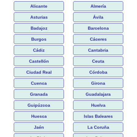
Alicante
Almería
Asturias
Ávila
Badajoz
Barcelona
Burgos
Cáceres
Cádiz
Cantabria
Castellón
Ceuta
Ciudad Real
Córdoba
Cuenca
Girona
Granada
Guadalajara
Guipúzcoa
Huelva
Huesca
Islas Baleares
Jaén
La Coruña