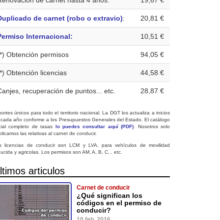
Renovación de carnet hasta 4 años:
19,67 €
Duplicado de carnet (robo o extravio)
:
20,81 €
Permiso Internacional:
10,51 €
(*) Obtención permisos
94,05 €
(*) Obtención licencias
44,58 €
Canjes, recuperación de puntos... etc.
28,87 €
ortes únicos para todo el territorio nacional. La DGT los actualiza a inicios
 cada año conforme a los Presupuestos Generales del Estado. El catálogo
icial completo de tasas
lo puedes consultar aquí (PDF)
. Nosotros solo
licamos las relativas al carnet de conducir.
s licencias de conducir son LCM y LVA, para vehículos de movilidad
ucida y agricolas. Los permisos son AM, A, B, C... etc.
ltimos articulos
Carnet de conducir
¿Qué significan los
códigos en el permiso de
conducir?
10 feb. 2016