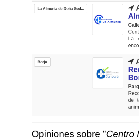
A
La Almunia de Doña God...
Al
Call
Cent
La 
enco
A
Borja
Re
Bo
Parq
Reco
de t
anima
Opiniones sobre "
Centro 