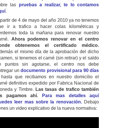
obre las
pruebas a realizar, te lo contamos
quí
.
 partir de 4 de mayo del año 2010 ya no tenemos
ue ir a trafico a hacer colas kilométricas y
erdernos toda la mañana para renovar nuestro
arné.
Ahora podemos renovar en el centro
onde obtenemos el certificado médico.
demás el mismo día de la aprobación del dicho
amen, si tenemos el carné (sin retirar) y el saldo
e puntos sin agotarse, el centro nos debe
ntregar un
documento provisional para 90 días
 hasta que recibamos en nuestro domicilio el
arné definitivo expedido por Fabrica Nacional de
oneda y Timbre.
Las tasas de trafico también
as pagamos ahí.
Para mas detalles aquí
uedes leer mas sobre la renovación.
Debajo
ienes un video explicativo de la nueva normativa: