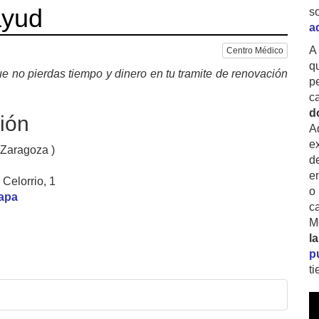
ayud
s
a
A
Centro Médico
q
e no pierdas tiempo y dinero en tu tramite de renovación
p
c
d
ión
A
ex
 Zaragoza )
d
e
Celorrio, 1
o
mapa
c
M
l
p
t