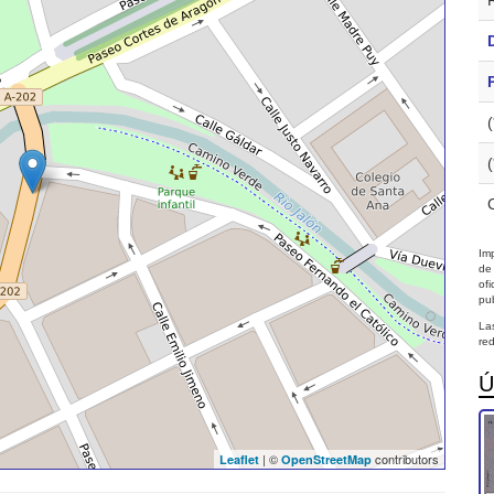
Imp
de
of
pub
La
red
Ú
| ©
contributors
Leaflet
OpenStreetMap