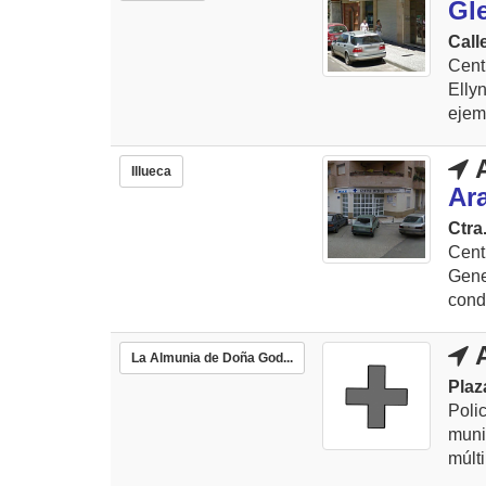
Gl
Call
Cent
Elly
ejemp
A
Illueca
Ar
Ctra
Cent
Gene
condu
A
La Almunia de Doña God...
Plaz
Poli
muni
múlti