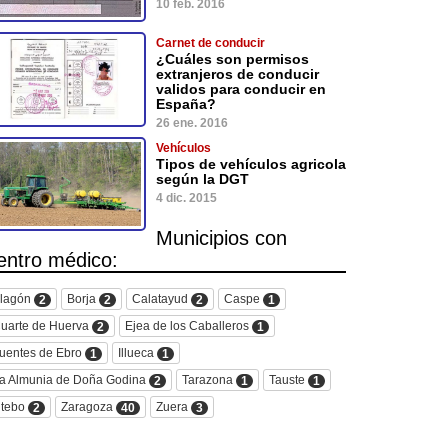
10 feb. 2016
Carnet de conducir
¿Cuáles son permisos
extranjeros de conducir
validos para conducir en
España?
26 ene. 2016
Vehículos
Tipos de vehículos agricola
según la DGT
4 dic. 2015
Municipios con
entro médico:
lagón
Borja
Calatayud
Caspe
2
2
2
1
uarte de Huerva
Ejea de los Caballeros
2
1
uentes de Ebro
Illueca
1
1
a Almunia de Doña Godina
Tarazona
Tauste
2
1
1
tebo
Zaragoza
Zuera
2
40
3