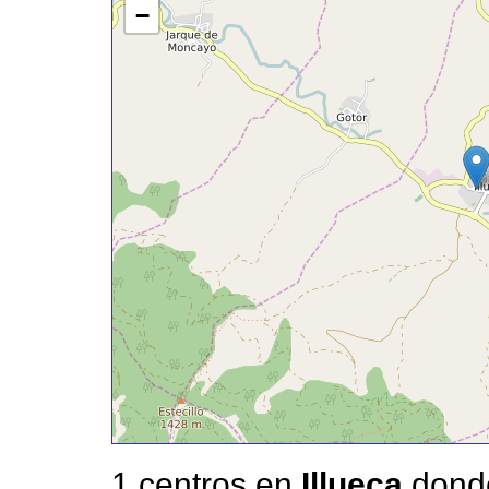
−
1 centros en
Illueca
donde