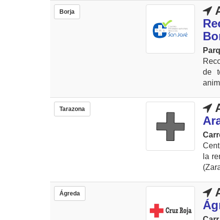
A
Borja
Re
Bo
Parq
Reco
de t
anima
A
Tarazona
Ar
Carr
Cent
la r
(Zar
A
Ágreda
Ág
Carr