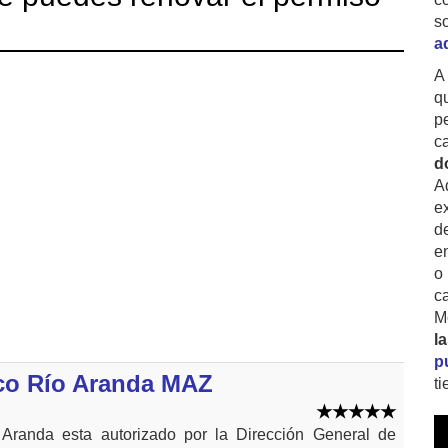
s
a
A
q
p
c
d
A
ex
d
e
o
c
M
l
p
co Río Aranda MAZ
t
Aranda esta autorizado por la Dirección General de