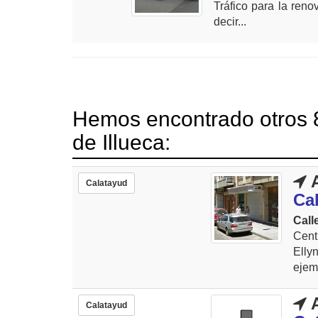
Tráfico para la reno
decir...
Hemos encontrado otros 8
de Illueca:
A
Calatayud
Ca
Call
Cent
Elly
ejemp
A
Calatayud