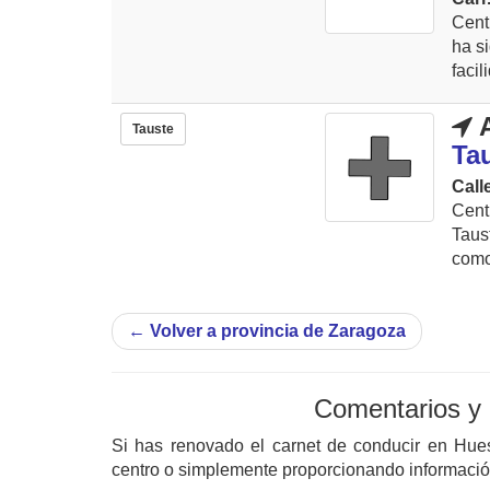
Cent
ha s
facil
A
Tauste
Ta
Call
Cent
Taus
como
←
Volver a provincia de Zaragoza
Comentarios y
Si has renovado el carnet de conducir en Hu
centro o simplemente proporcionando información 