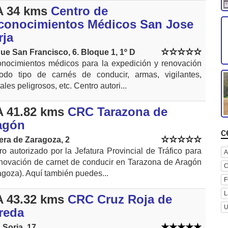
 34 kms
Centro de
conocimientos Médicos San Jose
rja
ue San Francisco, 6. Bloque 1, 1º D
nocimientos médicos para la expedición y renovación
odo tipo de carnés de conducir, armas, vigilantes,
les peligrosos, etc. Centro autori...
 41.82 kms
CRC Tarazona de
agón
c
era de Zaragoza, 2
ro autorizado por la Jefatura Provincial de Tráfico para
A
enovación de carnet de conducir en Tarazona de Aragón
C
agoza). Aquí también puedes...
F
L
 43.32 kms
CRC Cruz Roja de
U
reda
. Soria, 17