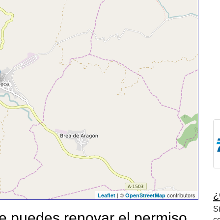
¿
| ©
contributors
Leaflet
OpenStreetMap
S
 puedes renovar el permiso
c