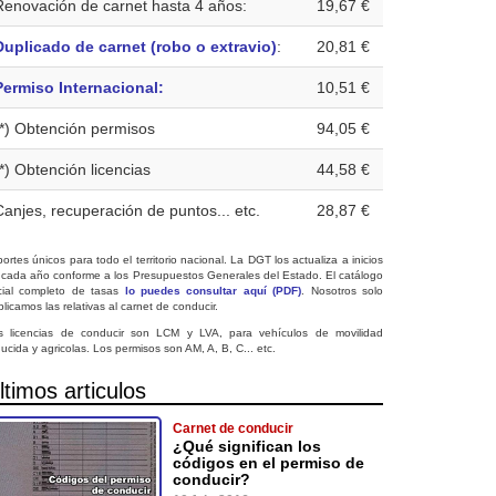
Renovación de carnet hasta 4 años:
19,67 €
Duplicado de carnet (robo o extravio)
:
20,81 €
Permiso Internacional:
10,51 €
(*) Obtención permisos
94,05 €
(*) Obtención licencias
44,58 €
Canjes, recuperación de puntos... etc.
28,87 €
ortes únicos para todo el territorio nacional. La DGT los actualiza a inicios
 cada año conforme a los Presupuestos Generales del Estado. El catálogo
icial completo de tasas
lo puedes consultar aquí (PDF)
. Nosotros solo
licamos las relativas al carnet de conducir.
s licencias de conducir son LCM y LVA, para vehículos de movilidad
ucida y agricolas. Los permisos son AM, A, B, C... etc.
ltimos articulos
Carnet de conducir
¿Qué significan los
códigos en el permiso de
conducir?