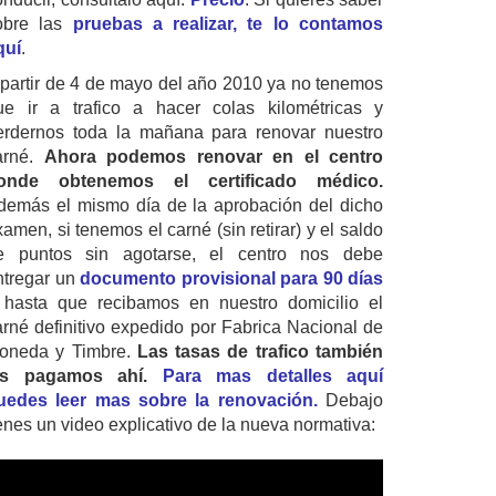
obre las
pruebas a realizar, te lo contamos
quí
.
 partir de 4 de mayo del año 2010 ya no tenemos
ue ir a trafico a hacer colas kilométricas y
erdernos toda la mañana para renovar nuestro
arné.
Ahora podemos renovar en el centro
onde obtenemos el certificado médico.
demás el mismo día de la aprobación del dicho
amen, si tenemos el carné (sin retirar) y el saldo
e puntos sin agotarse, el centro nos debe
ntregar un
documento provisional para 90 días
 hasta que recibamos en nuestro domicilio el
arné definitivo expedido por Fabrica Nacional de
oneda y Timbre.
Las tasas de trafico también
as pagamos ahí.
Para mas detalles aquí
uedes leer mas sobre la renovación.
Debajo
ienes un video explicativo de la nueva normativa: