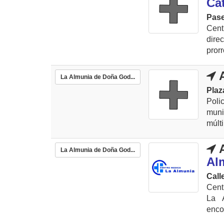
Ca
Pase
Cent
dire
pror
A
La Almunia de Doña God...
Plaz
Poli
muni
múlti
A
La Almunia de Doña God...
Al
Call
Cent
La 
enco