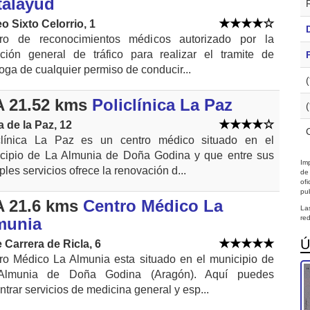
talayud
o Sixto Celorrio, 1
ro de reconocimientos médicos autorizado por la
cción general de tráfico para realizar el tramite de
roga de cualquier permiso de conducir...
 21.52 kms
Policlínica La Paz
a de la Paz, 12
clínica La Paz es un centro médico situado en el
cipio de La Almunia de Doña Godina y que entre sus
Imp
ples servicios ofrece la renovación d...
de
of
pub
 21.6 kms
Centro Médico La
La
red
munia
Ú
e Carrera de Ricla, 6
ro Médico La Almunia esta situado en el municipio de
Almunia de Doña Godina (Aragón). Aquí puedes
ntrar servicios de medicina general y esp...