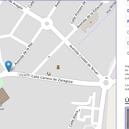
Imp
de
of
pub
La
red
Ú