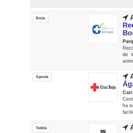
A
Borja
Re
Bo
Parq
Reco
de t
anima
A
Ágreda
Ág
Carr
Cent
ha s
facil
A
Tudela