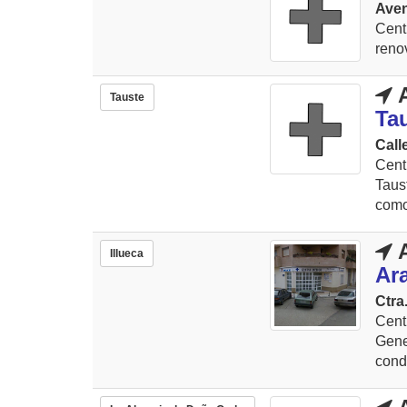
Aven
Cen
renov
A
Tauste
Ta
Call
Cent
Taus
como
A
Illueca
Ar
Ctra
Cent
Gene
condu