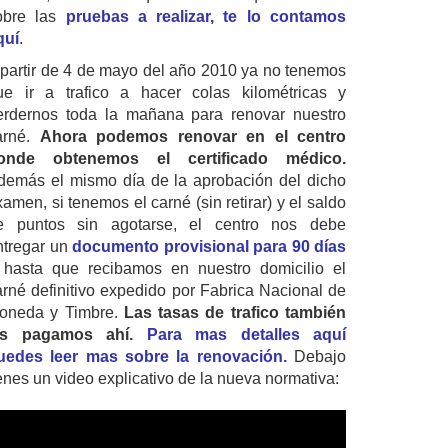
obre las
pruebas a realizar, te lo contamos
quí
.
 partir de 4 de mayo del año 2010 ya no tenemos
ue ir a trafico a hacer colas kilométricas y
erdernos toda la mañana para renovar nuestro
arné.
Ahora podemos renovar en el centro
onde obtenemos el certificado médico.
demás el mismo día de la aprobación del dicho
amen, si tenemos el carné (sin retirar) y el saldo
e puntos sin agotarse, el centro nos debe
ntregar un
documento provisional para 90 días
 hasta que recibamos en nuestro domicilio el
arné definitivo expedido por Fabrica Nacional de
oneda y Timbre.
Las tasas de trafico también
as pagamos ahí.
Para mas detalles aquí
uedes leer mas sobre la renovación.
Debajo
ienes un video explicativo de la nueva normativa: