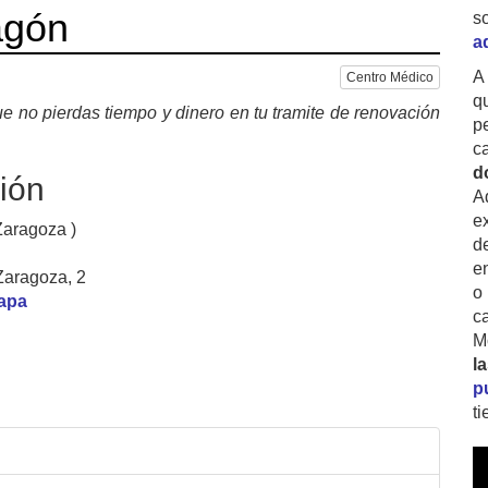
agón
s
a
A
Centro Médico
q
e no pierdas tiempo y dinero en tu tramite de renovación
p
c
d
ión
A
ex
Zaragoza )
d
e
Zaragoza, 2
o
mapa
c
M
l
p
t