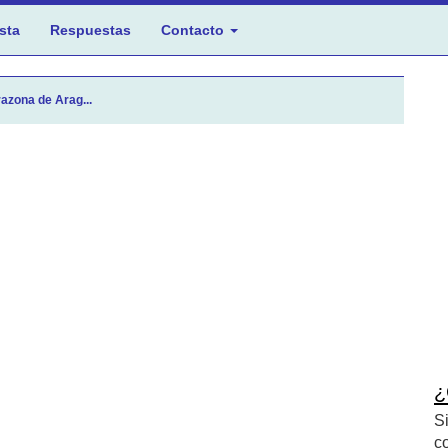
sta
Respuestas
Contacto
azona de Arag...
¿
S
c