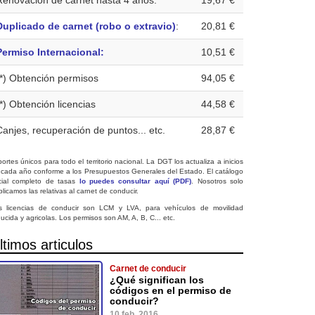
Renovación de carnet hasta 4 años:
19,67 €
Duplicado de carnet (robo o extravio)
:
20,81 €
Permiso Internacional:
10,51 €
(*) Obtención permisos
94,05 €
(*) Obtención licencias
44,58 €
Canjes, recuperación de puntos... etc.
28,87 €
ortes únicos para todo el territorio nacional. La DGT los actualiza a inicios
 cada año conforme a los Presupuestos Generales del Estado. El catálogo
icial completo de tasas
lo puedes consultar aquí (PDF)
. Nosotros solo
licamos las relativas al carnet de conducir.
s licencias de conducir son LCM y LVA, para vehículos de movilidad
ucida y agricolas. Los permisos son AM, A, B, C... etc.
ltimos articulos
Carnet de conducir
¿Qué significan los
códigos en el permiso de
conducir?
10 feb. 2016