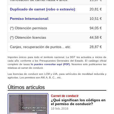
Duplicado de carnet (robo o extravio)
:
20,81 €
Permiso Internacional:
10,51 €
(*) Obtención permisos
94,05 €
(*) Obtención licencias
44,58 €
Canjes, recuperación de puntos... etc.
28,87 €
Importes únicos para todo el territorio nacional. La DGT los actualiza a inicios de
cada año conforme a los Presupuestos Generales del Estado. El catálogo oficial
completo de tasas
lo puedes consultar aquí (PDF)
. Nosotros solo publicamos las
relativas al carnet de conducir.
Las licencias de conducir son LCM y LVA, para vehículos de movilidad reducida y
agricolas. Los permisos son AM, A, B, C... etc.
Últimos articulos
Carnet de conducir
¿Qué significan los códigos en
el permiso de conducir?
10 feb. 2016