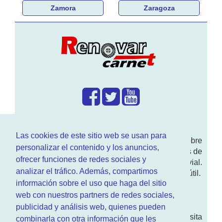
Zamora
Zaragoza
¿Que hacemos?
Las cookies de este sitio web se usan para
En
www.RenovarCarnet.com
Te contamos sobre
personalizar el contenido y los anuncios,
la
renovación del permiso
de conducir, noticias de
ofrecer funciones de redes sociales y
actualidad motor y sobre todo seguridad vial.
analizar el tráfico. Además, compartimos
Ademas tenemos todo tipo de información DGT útil.
información sobre el uso que haga del sitio
¿Quienes somos?
web con nuestros partners de redes sociales,
publicidad y análisis web, quienes pueden
Quieres saber quien mantiene la pagina, visita
combinarla con otra información que les