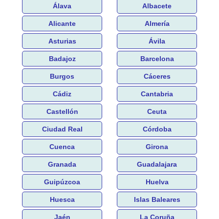
Álava
Albacete
Alicante
Almería
Asturias
Ávila
Badajoz
Barcelona
Burgos
Cáceres
Cádiz
Cantabria
Castellón
Ceuta
Ciudad Real
Córdoba
Cuenca
Girona
Granada
Guadalajara
Guipúzcoa
Huelva
Huesca
Islas Baleares
Jaén
La Coruña