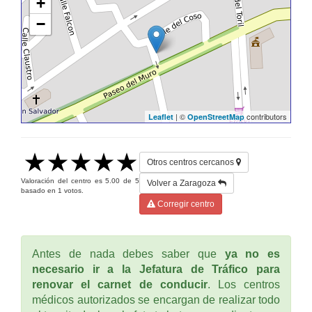
+
−
| ©
contributors
Leaflet
OpenStreetMap
Otros centros cercanos
Valoración del centro es
5.00
de
5
Volver a Zaragoza
basado en
1
votos.
Corregir centro
Antes de nada debes saber que
ya no es
necesario ir a la Jefatura de Tráfico para
renovar el carnet de conducir
. Los centros
médicos autorizados se encargan de realizar todo