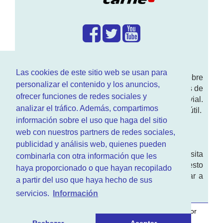
¿Que hacemos?
Las cookies de este sitio web se usan para
En
www.RenovarCarnet.com
Te contamos sobre
personalizar el contenido y los anuncios,
la
renovación del permiso
de conducir, noticias de
ofrecer funciones de redes sociales y
actualidad motor y sobre todo seguridad vial.
analizar el tráfico. Además, compartimos
Ademas tenemos todo tipo de información DGT útil.
información sobre el uso que haga del sitio
¿Quienes somos?
web con nuestros partners de redes sociales,
publicidad y análisis web, quienes pueden
Quieres saber quien mantiene la pagina, visita
combinarla con otra información que les
nuestra
sección de contacto
. Aquí tienes nuesto
haya proporcionado o que hayan recopilado
aviso legal
. Basicamente no queremos engañar a
a partir del uso que haya hecho de sus
nadie.
servicios.
Información
Este sitio web es desarrollado y mantenido con
por
www.azr.es
.