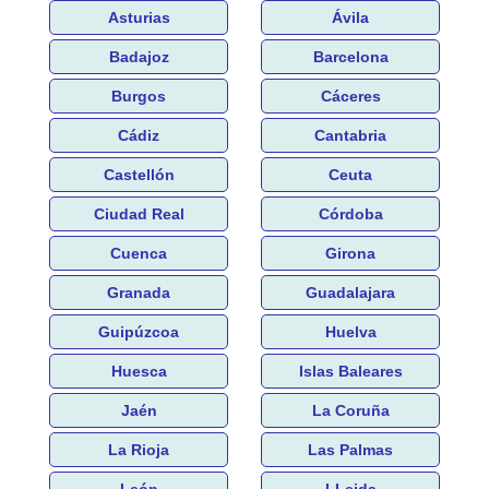
Asturias
Ávila
Badajoz
Barcelona
Burgos
Cáceres
Cádiz
Cantabria
Castellón
Ceuta
Ciudad Real
Córdoba
Cuenca
Girona
Granada
Guadalajara
Guipúzcoa
Huelva
Huesca
Islas Baleares
Jaén
La Coruña
La Rioja
Las Palmas
León
LLeida