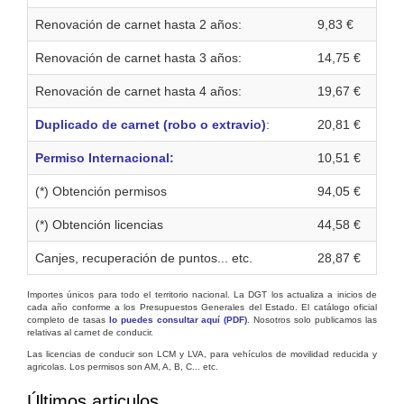
Renovación de carnet hasta 2 años:
9,83 €
Renovación de carnet hasta 3 años:
14,75 €
Renovación de carnet hasta 4 años:
19,67 €
Duplicado de carnet (robo o extravio)
:
20,81 €
Permiso Internacional:
10,51 €
(*) Obtención permisos
94,05 €
(*) Obtención licencias
44,58 €
Canjes, recuperación de puntos... etc.
28,87 €
Importes únicos para todo el territorio nacional. La DGT los actualiza a inicios de
cada año conforme a los Presupuestos Generales del Estado. El catálogo oficial
completo de tasas
lo puedes consultar aquí (PDF)
. Nosotros solo publicamos las
relativas al carnet de conducir.
Las licencias de conducir son LCM y LVA, para vehículos de movilidad reducida y
agricolas. Los permisos son AM, A, B, C... etc.
Últimos articulos