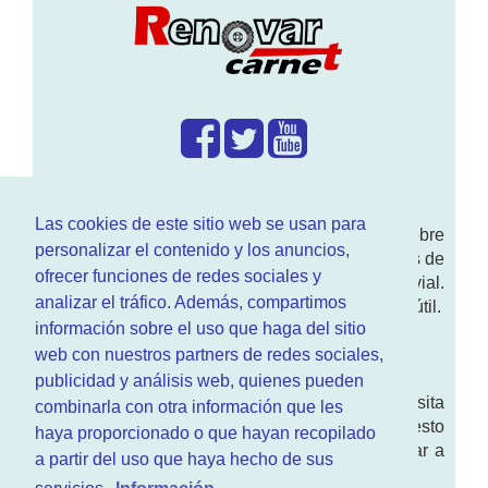
¿Que hacemos?
Las cookies de este sitio web se usan para
En
www.RenovarCarnet.com
Te contamos sobre
personalizar el contenido y los anuncios,
la
renovación del permiso
de conducir, noticias de
ofrecer funciones de redes sociales y
actualidad motor y sobre todo seguridad vial.
analizar el tráfico. Además, compartimos
Ademas tenemos todo tipo de información DGT útil.
información sobre el uso que haga del sitio
¿Quienes somos?
web con nuestros partners de redes sociales,
publicidad y análisis web, quienes pueden
Quieres saber quien mantiene la pagina, visita
combinarla con otra información que les
nuestra
sección de contacto
. Aquí tienes nuesto
haya proporcionado o que hayan recopilado
aviso legal
. Basicamente no queremos engañar a
a partir del uso que haya hecho de sus
nadie.