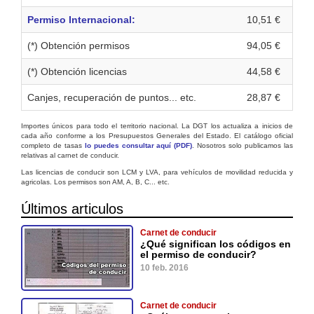
Permiso Internacional:
10,51 €
(*) Obtención permisos
94,05 €
(*) Obtención licencias
44,58 €
Canjes, recuperación de puntos... etc.
28,87 €
Importes únicos para todo el territorio nacional. La DGT los actualiza a inicios de
cada año conforme a los Presupuestos Generales del Estado. El catálogo oficial
completo de tasas
lo puedes consultar aquí (PDF)
. Nosotros solo publicamos las
relativas al carnet de conducir.
Las licencias de conducir son LCM y LVA, para vehículos de movilidad reducida y
agricolas. Los permisos son AM, A, B, C... etc.
Últimos articulos
Carnet de conducir
¿Qué significan los códigos en
el permiso de conducir?
10 feb. 2016
Carnet de conducir