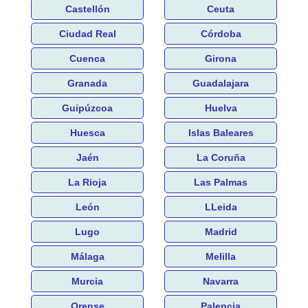
Castellón
Ceuta
Ciudad Real
Córdoba
Cuenca
Girona
Granada
Guadalajara
Guipúzcoa
Huelva
Huesca
Islas Baleares
Jaén
La Coruña
La Rioja
Las Palmas
León
LLeida
Lugo
Madrid
Málaga
Melilla
Murcia
Navarra
Orense
Palencia