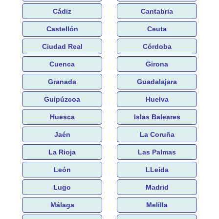
Cádiz
Cantabria
Castellón
Ceuta
Ciudad Real
Córdoba
Cuenca
Girona
Granada
Guadalajara
Guipúzcoa
Huelva
Huesca
Islas Baleares
Jaén
La Coruña
La Rioja
Las Palmas
León
LLeida
Lugo
Madrid
Málaga
Melilla