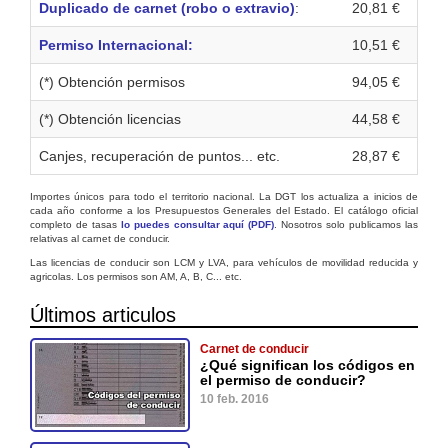
Duplicado de carnet (robo o extravio)
:
20,81 €
Permiso Internacional:
10,51 €
(*) Obtención permisos
94,05 €
(*) Obtención licencias
44,58 €
Canjes, recuperación de puntos... etc.
28,87 €
Importes únicos para todo el territorio nacional. La DGT los actualiza a inicios de
cada año conforme a los Presupuestos Generales del Estado. El catálogo oficial
completo de tasas
lo puedes consultar aquí (PDF)
. Nosotros solo publicamos las
relativas al carnet de conducir.
Las licencias de conducir son LCM y LVA, para vehículos de movilidad reducida y
agricolas. Los permisos son AM, A, B, C... etc.
Últimos articulos
Carnet de conducir
¿Qué significan los códigos en
el permiso de conducir?
10 feb. 2016