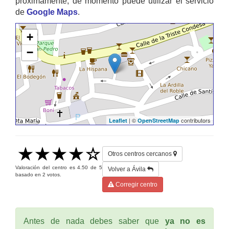
proximamente, de momento puede utilizar el servicio
de
Google Maps
.
+
−
| ©
contributors
Leaflet
OpenStreetMap
Otros centros cercanos
Valoración del centro es
4.50
de
5
Volver a Ávila
basado en
2
votos.
Corregir centro
Antes de nada debes saber que
ya no es