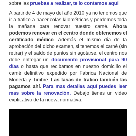
sobre las
pruebas a realizar, te lo contamos aquí
.
A partir de 4 de mayo del año 2010 ya no tenemos que
ir a trafico a hacer colas kilométricas y perdernos toda
la mañana para renovar nuestro carné.
Ahora
podemos renovar en el centro donde obtenemos el
certificado médico.
Además el mismo día de la
aprobación del dicho examen, si tenemos el carné (sin
retirar) y el saldo de puntos sin agotarse, el centro nos
debe entregar un
documento provisional para 90
días
o hasta que recibamos en nuestro domicilio el
carné definitivo expedido por Fabrica Nacional de
Moneda y Timbre.
Las tasas de trafico también las
pagamos ahí.
Para mas detalles aquí puedes leer
mas sobre la renovación.
Debajo tienes un video
explicativo de la nueva normativa: