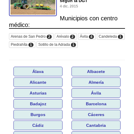
según la DGT
4 dic. 2015
Municipios con centro
médico:
Arenas de San Pedro
Arévalo
Ávila
Candeleda
2
2
4
1
Piedrahíta
Sotillo de la Adrada
1
1
Álava
Albacete
Alicante
Almería
Asturias
Ávila
Badajoz
Barcelona
Burgos
Cáceres
Cádiz
Cantabria