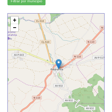
Filtrar por municipio
+
−