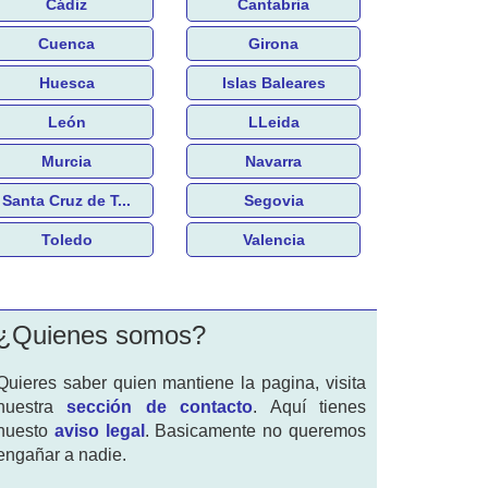
Cádiz
Cantabria
Cuenca
Girona
Huesca
Islas Baleares
León
LLeida
Murcia
Navarra
Santa Cruz de T...
Segovia
Toledo
Valencia
¿Quienes somos?
Quieres saber quien mantiene la pagina, visita
nuestra
sección de contacto
. Aquí tienes
nuesto
aviso legal
. Basicamente no queremos
engañar a nadie.