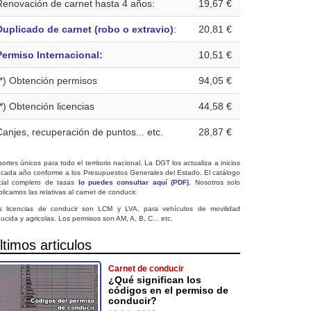
Renovación de carnet hasta 4 años:
19,67 €
Duplicado de carnet (robo o extravio)
:
20,81 €
Permiso Internacional:
10,51 €
(*) Obtención permisos
94,05 €
(*) Obtención licencias
44,58 €
Canjes, recuperación de puntos... etc.
28,87 €
ortes únicos para todo el territorio nacional. La DGT los actualiza a inicios
 cada año conforme a los Presupuestos Generales del Estado. El catálogo
icial completo de tasas
lo puedes consultar aquí (PDF)
. Nosotros solo
licamos las relativas al carnet de conducir.
s licencias de conducir son LCM y LVA, para vehículos de movilidad
ucida y agricolas. Los permisos son AM, A, B, C... etc.
ltimos articulos
Carnet de conducir
¿Qué significan los
códigos en el permiso de
conducir?