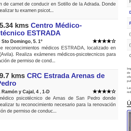
n de carnet de conducir en Sotillo de la Adrada. Donde
ealizar tu examen psicot...
5.34 kms
Centro Médico-
otécnico ESTRADA
 Sto Domingo, 5. 1º
de reconocimientos médicos ESTRADA, localizado en
(Avila). Realiza exámenes médicos-psicotecnicos para
ación de permiso de cond...
Imp
de
9.7 kms
CRC Estrada Arenas de
of
Pedro
pub
La
 Ramón y Cajal, 4 , 1-D
red
médico psicotécnico de Arnas de San Pedro donde
Ú
ealizar tu reconocimiento necesario para la renovación
ión de permiso de conduc...