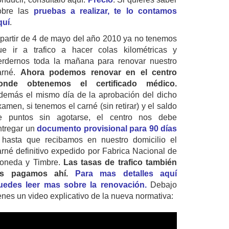
obre las
pruebas a realizar, te lo contamos
quí
.
 partir de 4 de mayo del año 2010 ya no tenemos
ue ir a trafico a hacer colas kilométricas y
erdernos toda la mañana para renovar nuestro
arné.
Ahora podemos renovar en el centro
onde obtenemos el certificado médico.
demás el mismo día de la aprobación del dicho
amen, si tenemos el carné (sin retirar) y el saldo
e puntos sin agotarse, el centro nos debe
ntregar un
documento provisional para 90 días
 hasta que recibamos en nuestro domicilio el
arné definitivo expedido por Fabrica Nacional de
oneda y Timbre.
Las tasas de trafico también
as pagamos ahí.
Para mas detalles aquí
uedes leer mas sobre la renovación.
Debajo
ienes un video explicativo de la nueva normativa: