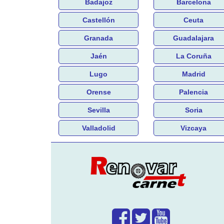
Badajoz
Barcelona
Castellón
Ceuta
Granada
Guadalajara
Jaén
La Coruña
Lugo
Madrid
Orense
Palencia
Sevilla
Soria
Valladolid
Vizcaya