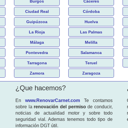
Burgos
Cáceres
Ciudad Real
Córdoba
Guipúzcoa
Huelva
La Rioja
Las Palmas
Málaga
Melilla
Pontevedra
Salamanca
Tarragona
Teruel
Zamora
Zaragoza
¿Que hacemos?
En
www.RenovarCarnet.com
Te contamos
sobre la
renovación del permiso
de conducir,
noticias de actualidad motor y sobre todo
seguridad vial. Ademas tenemos todo tipo de
información DGT útil.