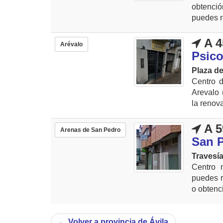
obtenció
puedes r
A 4
Arévalo
Psic
Plaza de
Centro 
Arevalo 
la renov
A 5
Arenas de San Pedro
San 
Travesía
Centro 
puedes r
o obtenc
←
Volver a provincia de Ávila