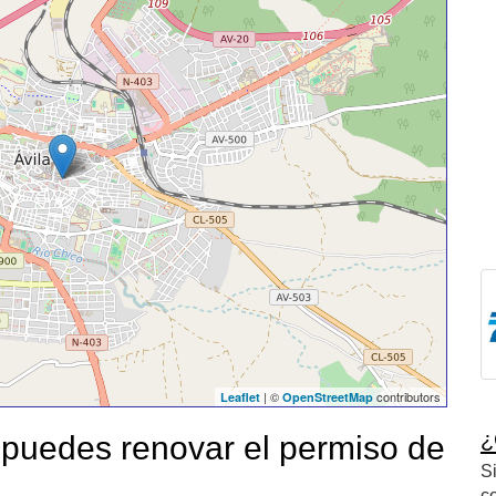
| ©
contributors
Leaflet
OpenStreetMap
¿
puedes renovar el permiso de
S
c