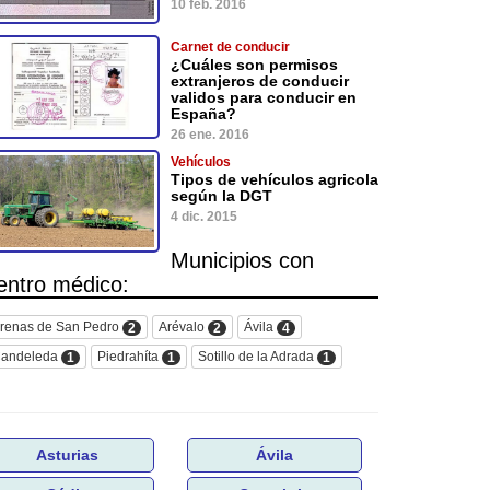
10 feb. 2016
Carnet de conducir
¿Cuáles son permisos
extranjeros de conducir
validos para conducir en
España?
26 ene. 2016
Vehículos
Tipos de vehículos agricola
según la DGT
4 dic. 2015
Municipios con
entro médico:
renas de San Pedro
Arévalo
Ávila
2
2
4
andeleda
Piedrahíta
Sotillo de la Adrada
1
1
1
Asturias
Ávila