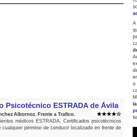
s
a
A
q
p
c
d
A
ex
d
e
o
c
M
o Psicotécnico ESTRADA de Ávila
l
p
chez Albornoz. Frente a Trafico.
t
ientos médicos ESTRADA. Certificados psicotécnicos
 cualquier permiso de conducir localizado en frente de