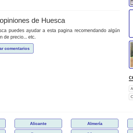
 opiniones de Huesca
esca puedes ayudar a esta pagina recomendando algún
de precio... etc.
ar comentarios
c
A
C
Alicante
Almería