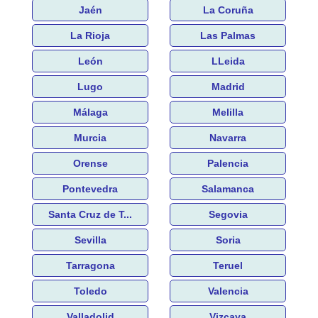
Jaén
La Coruña
La Rioja
Las Palmas
León
LLeida
Lugo
Madrid
Málaga
Melilla
Murcia
Navarra
Orense
Palencia
Pontevedra
Salamanca
Santa Cruz de T...
Segovia
Sevilla
Soria
Tarragona
Teruel
Toledo
Valencia
Valladolid
Vizcaya