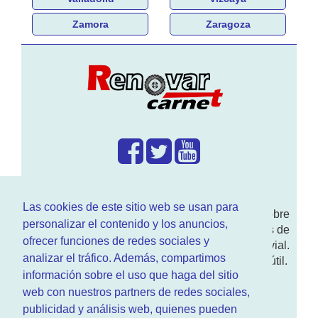
Zamora
Zaragoza
¿Que hacemos?
Las cookies de este sitio web se usan para
En
www.RenovarCarnet.com
Te contamos sobre
personalizar el contenido y los anuncios,
la
renovación del permiso
de conducir, noticias de
ofrecer funciones de redes sociales y
actualidad motor y sobre todo seguridad vial.
analizar el tráfico. Además, compartimos
Ademas tenemos todo tipo de información DGT útil.
información sobre el uso que haga del sitio
¿Quienes somos?
web con nuestros partners de redes sociales,
publicidad y análisis web, quienes pueden