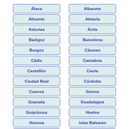
Álava
Albacete
Alicante
Almería
Asturias
Ávila
Badajoz
Barcelona
Burgos
Cáceres
Cádiz
Cantabria
Castellón
Ceuta
Ciudad Real
Córdoba
Cuenca
Girona
Granada
Guadalajara
Guipúzcoa
Huelva
Huesca
Islas Baleares