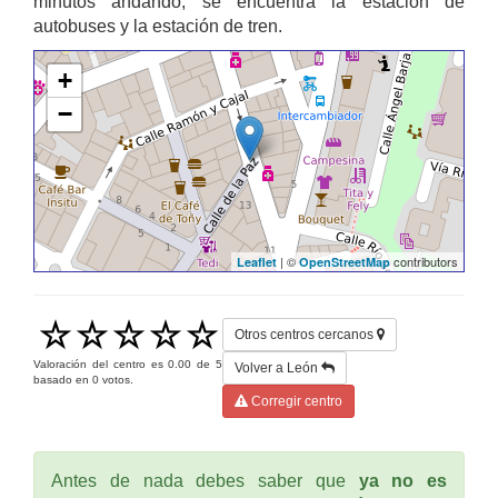
minutos andando, se encuentra la estación de
autobuses y la estación de tren.
+
−
| ©
contributors
Leaflet
OpenStreetMap
Otros centros cercanos
Valoración del centro es
0.00
de
5
Volver a León
basado en
0
votos.
Corregir centro
Antes de nada debes saber que
ya no es