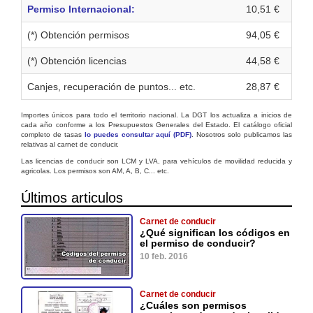
Permiso Internacional:
10,51 €
(*) Obtención permisos
94,05 €
(*) Obtención licencias
44,58 €
Canjes, recuperación de puntos... etc.
28,87 €
Importes únicos para todo el territorio nacional. La DGT los actualiza a inicios de
cada año conforme a los Presupuestos Generales del Estado. El catálogo oficial
completo de tasas
lo puedes consultar aquí (PDF)
. Nosotros solo publicamos las
relativas al carnet de conducir.
Las licencias de conducir son LCM y LVA, para vehículos de movilidad reducida y
agricolas. Los permisos son AM, A, B, C... etc.
Últimos articulos
Carnet de conducir
¿Qué significan los códigos en
el permiso de conducir?
10 feb. 2016
Carnet de conducir
¿Cuáles son permisos