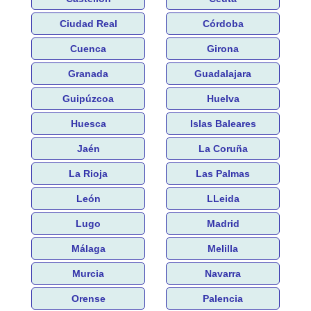
Ciudad Real
Córdoba
Cuenca
Girona
Granada
Guadalajara
Guipúzcoa
Huelva
Huesca
Islas Baleares
Jaén
La Coruña
La Rioja
Las Palmas
León
LLeida
Lugo
Madrid
Málaga
Melilla
Murcia
Navarra
Orense
Palencia