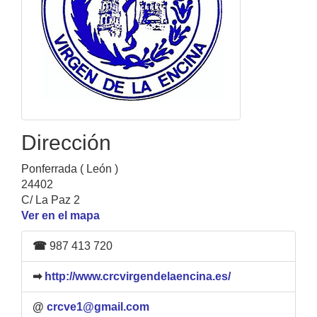
Dirección
Ponferrada ( León )
24402
C/ La Paz 2
Ver en el mapa
☎
987 413 720
➡
http://www.crcvirgendelaencina.es/
@
crcve1@gmail.com