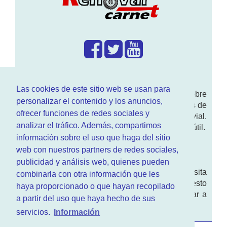
¿Que hacemos?
Las cookies de este sitio web se usan para
En
www.RenovarCarnet.com
Te contamos sobre
personalizar el contenido y los anuncios,
la
renovación del permiso
de conducir, noticias de
ofrecer funciones de redes sociales y
actualidad motor y sobre todo seguridad vial.
analizar el tráfico. Además, compartimos
Ademas tenemos todo tipo de información DGT útil.
información sobre el uso que haga del sitio
¿Quienes somos?
web con nuestros partners de redes sociales,
publicidad y análisis web, quienes pueden
Quieres saber quien mantiene la pagina, visita
combinarla con otra información que les
nuestra
sección de contacto
. Aquí tienes nuesto
haya proporcionado o que hayan recopilado
aviso legal
. Basicamente no queremos engañar a
a partir del uso que haya hecho de sus
nadie.
servicios.
Información