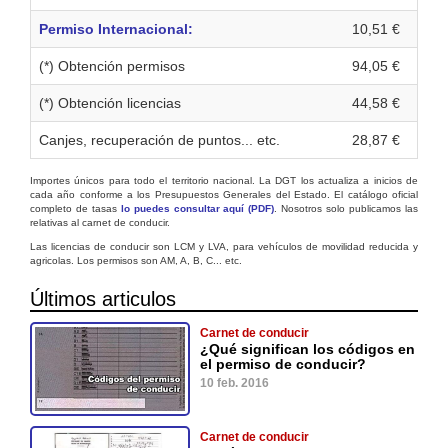
Permiso Internacional:
10,51 €
(*) Obtención permisos
94,05 €
(*) Obtención licencias
44,58 €
Canjes, recuperación de puntos... etc.
28,87 €
Importes únicos para todo el territorio nacional. La DGT los actualiza a inicios de
cada año conforme a los Presupuestos Generales del Estado. El catálogo oficial
completo de tasas
lo puedes consultar aquí (PDF)
. Nosotros solo publicamos las
relativas al carnet de conducir.
Las licencias de conducir son LCM y LVA, para vehículos de movilidad reducida y
agricolas. Los permisos son AM, A, B, C... etc.
Últimos articulos
Carnet de conducir
¿Qué significan los códigos en
el permiso de conducir?
10 feb. 2016
Carnet de conducir