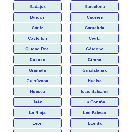
Badajoz
Barcelona
Burgos
Cáceres
Cádiz
Cantabria
Castellón
Ceuta
Ciudad Real
Córdoba
Cuenca
Girona
Granada
Guadalajara
Guipúzcoa
Huelva
Huesca
Islas Baleares
Jaén
La Coruña
La Rioja
Las Palmas
León
LLeida