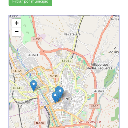
Filtrar por municipio
+
−