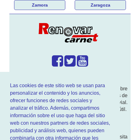
Zamora
Zaragoza
¿Que hacemos?
Las cookies de este sitio web se usan para
En
www.RenovarCarnet.com
Te contamos sobre
personalizar el contenido y los anuncios,
la
renovación del permiso
de conducir, noticias de
ofrecer funciones de redes sociales y
actualidad motor y sobre todo seguridad vial.
analizar el tráfico. Además, compartimos
Ademas tenemos todo tipo de información DGT útil.
información sobre el uso que haga del sitio
¿Quienes somos?
web con nuestros partners de redes sociales,
publicidad y análisis web, quienes pueden
Quieres saber quien mantiene la pagina, visita
combinarla con otra información que les