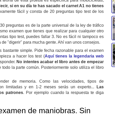
 teoría de esta prueba es especifica para motocicletas,
ecir, si en su día te has sacado el carnet A1 no tienes
vamente fácil y consta de 20 preguntas tipo test de los
0 preguntas es de la parte universal de la ley de tráfico
ismo examen que tienes que realizar para cualquier otro
as tipo test, puedes fallar 3. No es fácil ni tampoco es
da de "digerir" para mucha gente. Ahí van unos consejos.
s bastante simple. Pide fecha razonable para el examen
pieza a hacer los test (
Aquí tienes la legendaria web
responder.
No intentes acabar el libro antes de empezar
e todo la parte común. Posteriormente solo utiliza el libro
ender de memoria. Como las velocidades, tipos de
son limitadas y en 1-2 meses serás un experto...
Las
os patrones
. Por ejemplo cuando la respuesta te diga
 examen de maniobras. Sin