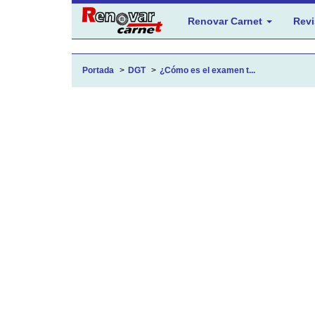
Renovar Carnet
Revi
Portada
DGT
¿Cómo es el examen t...