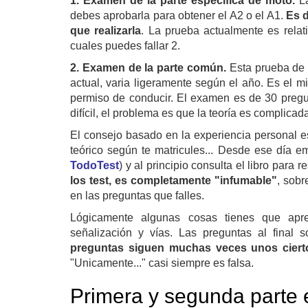
1. Examen de la parte especifica de moto.
La
debes aprobarla para obtener el A2 o el A1.
Es d
que realizarla
. La prueba actualmente es relati
cuales puedes fallar 2.
2. Examen de la parte común.
Esta prueba de 3
actual, varia ligeramente según el año. Es el m
permiso de conducir. El examen es de 30 pregunt
difícil, el problema es que la teoría es complica
El consejo basado en la experiencia personal e
teórico según te matricules... Desde ese día em
TodoTest
) y al principio consulta el libro para 
los test, es completamente "infumable"
, sobr
en las preguntas que falles.
Lógicamente algunas cosas tienes que apr
señalización y vías. Las preguntas al final 
preguntas siguen muchas veces unos ciert
"Unicamente..." casi siempre es falsa.
Primera y segunda parte