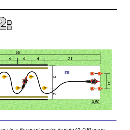
 maniobras.
Es para el permiso de moto A2, OJO que es