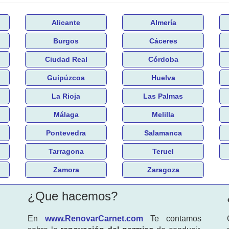
Alicante
Almería
Burgos
Cáceres
Ciudad Real
Córdoba
Guipúzcoa
Huelva
La Rioja
Las Palmas
Málaga
Melilla
Pontevedra
Salamanca
Tarragona
Teruel
Zamora
Zaragoza
¿Que hacemos?
En
www.RenovarCarnet.com
Te contamos