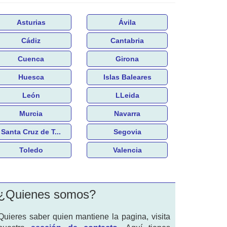
Asturias
Ávila
Cádiz
Cantabria
Cuenca
Girona
Huesca
Islas Baleares
León
LLeida
Murcia
Navarra
Santa Cruz de T...
Segovia
Toledo
Valencia
¿Quienes somos?
Quieres saber quien mantiene la pagina, visita