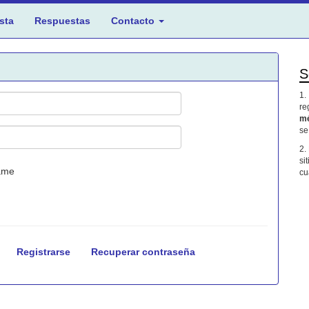
sta
Respuestas
Contacto
S
1.
re
mé
se
2.
si
ame
cu
Registrarse
Recuperar contraseña