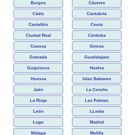
Burgos
Cáceres
Cádiz
Cantabria
Castellón
Ceuta
Ciudad Real
Córdoba
Cuenca
Girona
Granada
Guadalajara
Guipúzcoa
Huelva
Huesca
Islas Baleares
Jaén
La Coruña
La Rioja
Las Palmas
León
LLeida
Lugo
Madrid
Málaga
Melilla