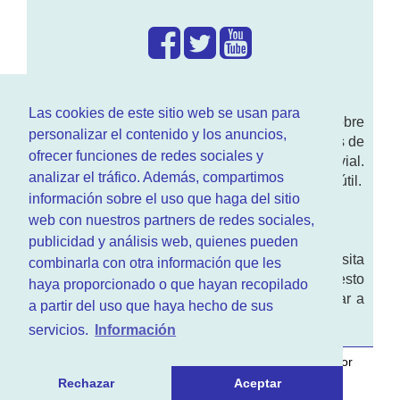
¿Que hacemos?
Las cookies de este sitio web se usan para
En
www.RenovarCarnet.com
Te contamos sobre
personalizar el contenido y los anuncios,
la
renovación del permiso
de conducir, noticias de
ofrecer funciones de redes sociales y
actualidad motor y sobre todo seguridad vial.
analizar el tráfico. Además, compartimos
Ademas tenemos todo tipo de información DGT útil.
información sobre el uso que haga del sitio
¿Quienes somos?
web con nuestros partners de redes sociales,
publicidad y análisis web, quienes pueden
Quieres saber quien mantiene la pagina, visita
combinarla con otra información que les
nuestra
sección de contacto
. Aquí tienes nuesto
haya proporcionado o que hayan recopilado
aviso legal
. Basicamente no queremos engañar a
a partir del uso que haya hecho de sus
nadie.
servicios.
Información
Este sitio web es desarrollado y mantenido con
por
www.azr.es
.
Rechazar
Aceptar