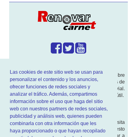
¿Que hacemos?
Las cookies de este sitio web se usan para
En
www.RenovarCarnet.com
Te contamos sobre
personalizar el contenido y los anuncios,
la
renovación del permiso
de conducir, noticias de
ofrecer funciones de redes sociales y
actualidad motor y sobre todo seguridad vial.
analizar el tráfico. Además, compartimos
Ademas tenemos todo tipo de información DGT útil.
información sobre el uso que haga del sitio
¿Quienes somos?
web con nuestros partners de redes sociales,
publicidad y análisis web, quienes pueden
Quieres saber quien mantiene la pagina, visita
combinarla con otra información que les
nuestra
sección de contacto
. Aquí tienes nuesto
haya proporcionado o que hayan recopilado
aviso legal
. Basicamente no queremos engañar a