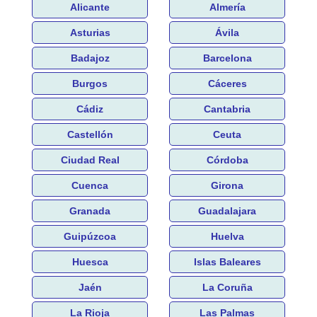
Alicante
Almería
Asturias
Ávila
Badajoz
Barcelona
Burgos
Cáceres
Cádiz
Cantabria
Castellón
Ceuta
Ciudad Real
Córdoba
Cuenca
Girona
Granada
Guadalajara
Guipúzcoa
Huelva
Huesca
Islas Baleares
Jaén
La Coruña
La Rioja
Las Palmas