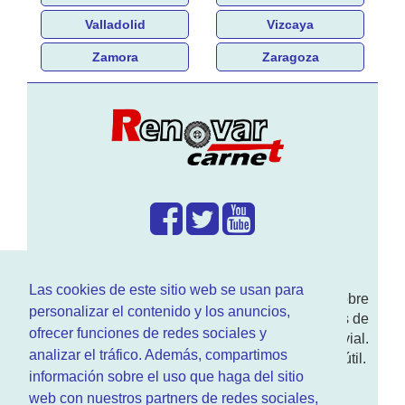
Valladolid
Vizcaya
Zamora
Zaragoza
¿Que hacemos?
Las cookies de este sitio web se usan para
En
www.RenovarCarnet.com
Te contamos sobre
personalizar el contenido y los anuncios,
la
renovación del permiso
de conducir, noticias de
ofrecer funciones de redes sociales y
actualidad motor y sobre todo seguridad vial.
analizar el tráfico. Además, compartimos
Ademas tenemos todo tipo de información DGT útil.
información sobre el uso que haga del sitio
¿Quienes somos?
web con nuestros partners de redes sociales,