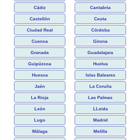
Cádiz
Cantabria
Castellón
Ceuta
Ciudad Real
Córdoba
Cuenca
Girona
Granada
Guadalajara
Guipúzcoa
Huelva
Huesca
Islas Baleares
Jaén
La Coruña
La Rioja
Las Palmas
León
LLeida
Lugo
Madrid
Málaga
Melilla