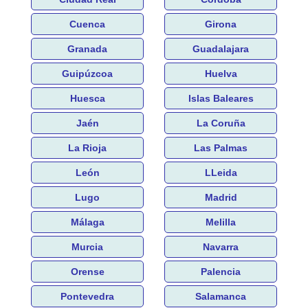
Cuenca
Girona
Granada
Guadalajara
Guipúzcoa
Huelva
Huesca
Islas Baleares
Jaén
La Coruña
La Rioja
Las Palmas
León
LLeida
Lugo
Madrid
Málaga
Melilla
Murcia
Navarra
Orense
Palencia
Pontevedra
Salamanca