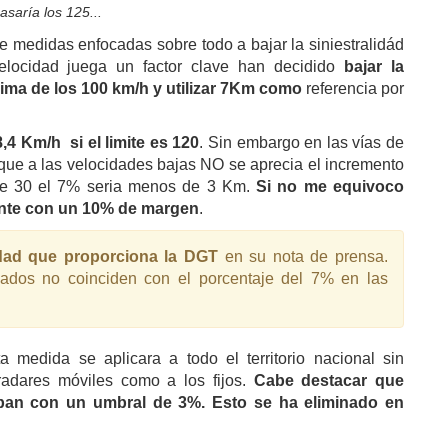
asaría los 125...
 medidas enfocadas sobre todo a bajar la siniestralidád
elocidad juega un factor clave han decidido
bajar la
cima de los 100 km/h y utilizar 7Km como
referencia por
8,4 Km/h si el limite es 120
. Sin embargo en las vías de
s que a las velocidades bajas NO se aprecia el incremento
de 30 el 7% seria menos de 3 Km.
Si no me equivoco
ente con un 10% de margen
.
idad que proporciona la DGT
en su nota de prensa.
nados no coinciden con el porcentaje del 7% en las
a medida se aplicara a todo el territorio nacional sin
radares móviles como a los fijos.
Cabe destacar que
ban con un umbral de 3%. Esto se ha eliminado en