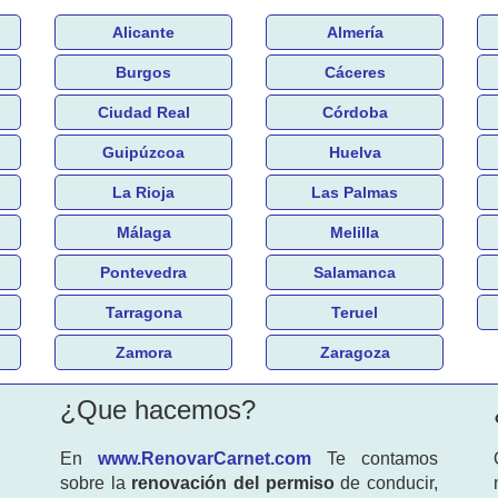
Alicante
Almería
Burgos
Cáceres
Ciudad Real
Córdoba
Guipúzcoa
Huelva
La Rioja
Las Palmas
Málaga
Melilla
Pontevedra
Salamanca
Tarragona
Teruel
Zamora
Zaragoza
¿Que hacemos?
En
www.RenovarCarnet.com
Te contamos
sobre la
renovación del permiso
de conducir,