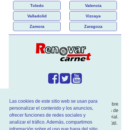
Toledo
Valencia
Valladolid
Vizcaya
Zamora
Zaragoza
¿Que hacemos?
Las cookies de este sitio web se usan para
En
www.RenovarCarnet.com
Te contamos sobre
personalizar el contenido y los anuncios,
la
renovación del permiso
de conducir, noticias de
ofrecer funciones de redes sociales y
actualidad motor y sobre todo seguridad vial.
analizar el tráfico. Además, compartimos
Ademas tenemos todo tipo de información DGT útil.
información sobre el uso que haga del sitio