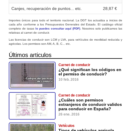
Canjes, recuperación de puntos... etc.
28,87 €
Importes únicos para todo el territorio nacional. La DGT los actualiza a inicios de
cada año conforme a los Presupuestos Generales del Estado. El catálogo oficial
completo de tasas
lo puedes consultar aquí (PDF)
. Nosotros solo publicamos las
relativas al carnet de conducir.
Las licencias de conducir son LCM y LVA, para vehículos de movilidad reducida y
agricolas. Los permisos son AM, A, B, C... etc.
Últimos articulos
Carnet de conducir
¿Qué significan los códigos en
el permiso de conducir?
10 feb. 2016
Carnet de conducir
¿Cuáles son permisos
extranjeros de conducir validos
para conducir en España?
26 ene. 2016
Vehículos
Tipos de vehículos agricola