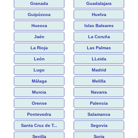
Granada
Guadalajara
Guipúzcoa
Huelva
Huesca
Islas Baleares
Jaén
La Coruña
La Rioja
Las Palmas
León
LLeida
Lugo
Madrid
Málaga
Melilla
Murcia
Navarra
Orense
Palencia
Pontevedra
Salamanca
Santa Cruz de T...
Segovia
Sevilla
Soria