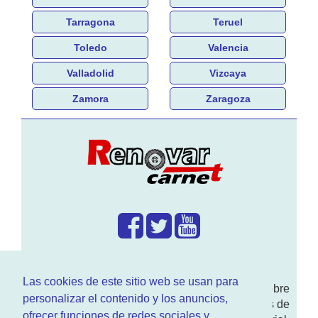
Tarragona
Teruel
Toledo
Valencia
Valladolid
Vizcaya
Zamora
Zaragoza
¿Que hacemos?
Las cookies de este sitio web se usan para
En
www.RenovarCarnet.com
Te contamos sobre
personalizar el contenido y los anuncios,
la
renovación del permiso
de conducir, noticias de
ofrecer funciones de redes sociales y