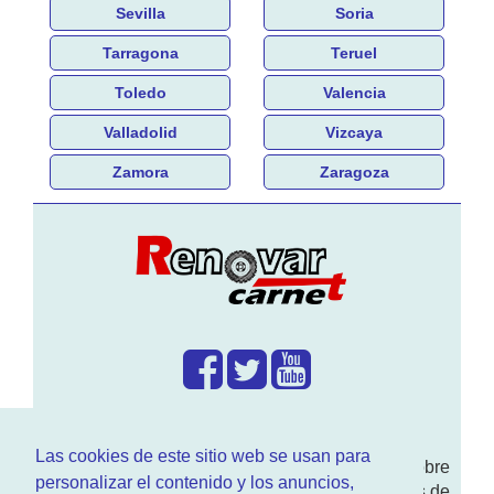
Sevilla
Soria
Tarragona
Teruel
Toledo
Valencia
Valladolid
Vizcaya
Zamora
Zaragoza
¿Que hacemos?
Las cookies de este sitio web se usan para
En
www.RenovarCarnet.com
Te contamos sobre
personalizar el contenido y los anuncios,
la
renovación del permiso
de conducir, noticias de